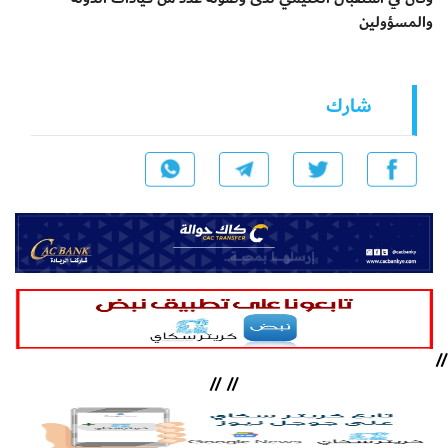
والمسؤولين
شارك
//
//
//