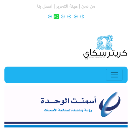
من نحن |
هيئة التحرير |
اتصل بنا