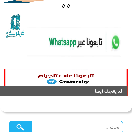
//
//
قد يعجبك ايضا