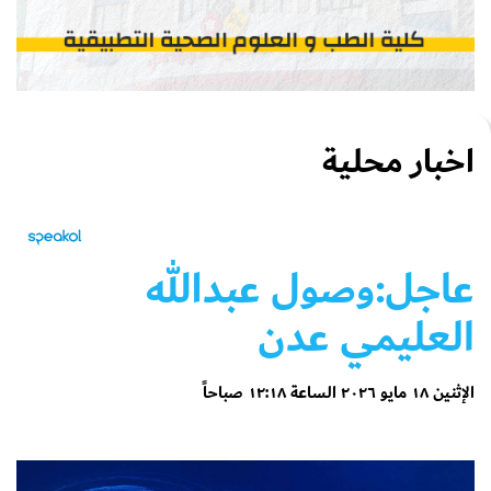
اخبار محلية
عاجل:وصول عبدالله
العليمي عدن
الإثنين ١٨ مايو ٢٠٢٦ الساعة ١٢:١٨ صباحاً