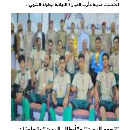
احتضنت مدينة مأرب المباراة النهائية لبطولة الشهي...
"نجوم اليمن" و"أبطال اليمن" يتجاوزان