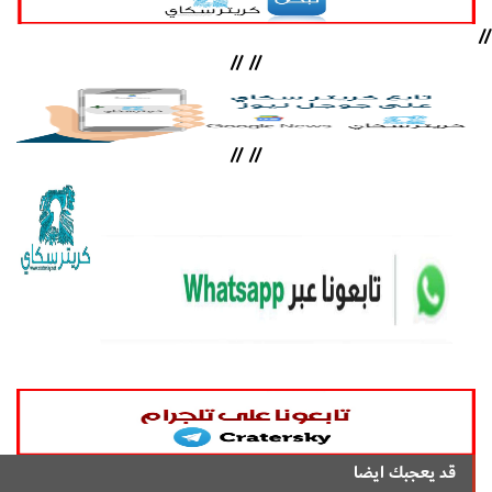
//
//
//
//
//
قد يعجبك ايضا