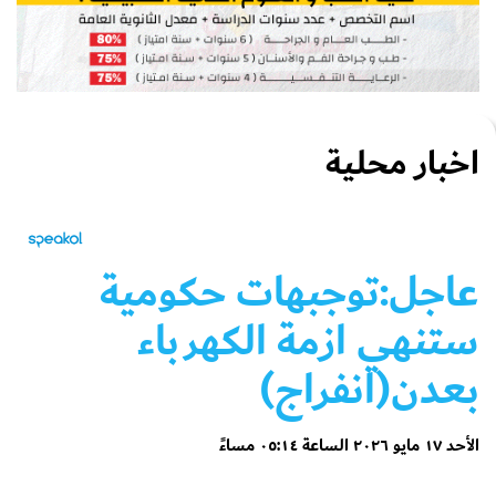
اخبار محلية
عاجل:توجبهات حكومية
ستنهي ازمة الكهرباء
بعدن(انفراج)
الأحد ١٧ مايو ٢٠٢٦ الساعة ٠٥:١٤ مساءً