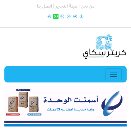
من نحن |
هيئة التحرير |
اتصل بنا