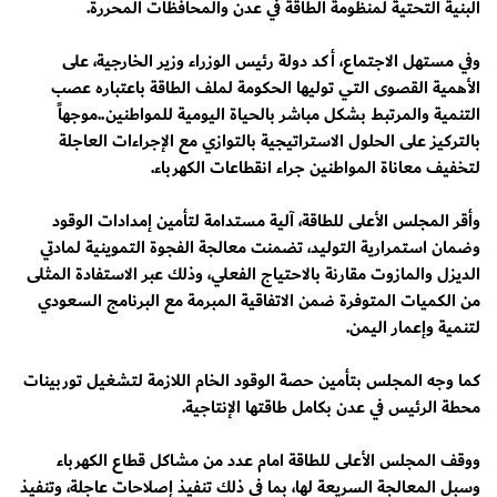
البنية التحتية لمنظومة الطاقة في عدن والمحافظات المحررة.
وفي مستهل الاجتماع، أكد دولة رئيس الوزراء وزير الخارجية، على
الأهمية القصوى التي توليها الحكومة لملف الطاقة باعتباره عصب
التنمية والمرتبط بشكل مباشر بالحياة اليومية للمواطنين..موجهاً
بالتركيز على الحلول الاستراتيجية بالتوازي مع الإجراءات العاجلة
لتخفيف معاناة المواطنين جراء انقطاعات الكهرباء.
وأقر المجلس الأعلى للطاقة، آلية مستدامة لتأمين إمدادات الوقود
وضمان استمرارية التوليد، تضمنت معالجة الفجوة التموينية لمادتي
الديزل والمازوت مقارنة بالاحتياج الفعلي، وذلك عبر الاستفادة المثلى
من الكميات المتوفرة ضمن الاتفاقية المبرمة مع البرنامج السعودي
لتنمية وإعمار اليمن.
كما وجه المجلس بتأمين حصة الوقود الخام اللازمة لتشغيل توربينات
محطة الرئيس في عدن بكامل طاقتها الإنتاجية.
ووقف المجلس الأعلى للطاقة امام عدد من مشاكل قطاع الكهرباء
وسبل المعالجة السريعة لها، بما في ذلك تنفيذ إصلاحات عاجلة، وتنفيذ