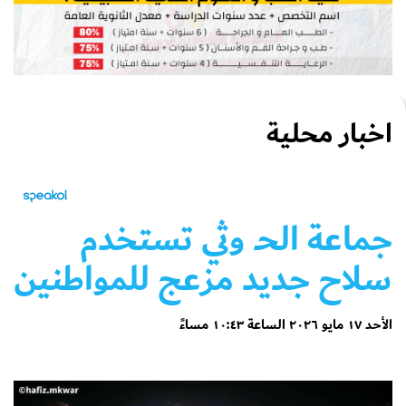
اخبار محلية
جماعة الحـ وثي تستخدم
سلاح جديد مزعج للمواطنين
الأحد ١٧ مايو ٢٠٢٦ الساعة ١٠:٤٣ مساءً