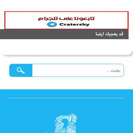
قد يعجبك ايضا