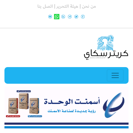
من نحن |
هيئة التحرير |
اتصل بنا