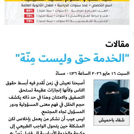
مقالات
"الخدمة حق وليست مِنّة"
السبت ١٦ مايو ٢٠٢٦ الساعة ٠١:٣٦ مساءً
أصبحنا نعيش في زمن تُقدم فيه أبسط حقوق
الناس وكأنها إنجازات عظيمة تستحق
التصفيق والامتنان وهذا في حد ذاته يكشف
حجم الخلل في فهم معنى المسؤولية ودور
المسؤول تجاه المجتمع.
ليس عيب أن نشكر من يعمل بإخلاص لكن
شفاء باحميش
المشكلة حين يتحول الواجب الطبيعي إلى
مكرمة والخدمة الأساسية إلى فضل يُمنّ به