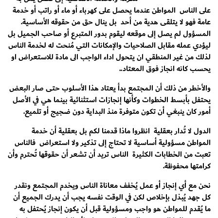
على الناس المواطن عندما يحصل على كهرباء أو ماء أو راتب أو خدمة
عامة فهو لا يتلقى هدية من أحد بل ينال حق من حقوقه الأساسية.
المسؤول لم يصل إلى موقعه ليقوم بدور المتبرع أو صاحب الجميل بل
ليؤدي عمله مقابل الصلاحيات والإمكانات التي مُنحت له لخدمة الناس
لذلك من غير المنطقي ان يتحول اداء الواجب الى مادة للاستعراض او
يحسب كانه انجاز فوق المعتاد..
والأخطر من ذلك أن المجتمع بدأ يعتاد هذا الأسلوب حتى صار البعض
يحتفل بأبسط الخطوات وكأنها إنجازات استثنائية بينما هي في الأصل
أمور كان ينبغي أن تكون متوفرة منذ البداية دون ضجيج أو تلميع.
الدول لا تُدار بعقلية انظروا ماذا قدمنا لكم بل بعقلية أن خدمة
المواطن مسؤولية أساسية لا تحتاج إلى تذكير ولا استعراض فالناس
تعبت من الخطابات الكثيرة الناس تريد أن تشعر أن حقوقها تُحترم وأن
كرامتها محفوظة.
نحن مع أي إنجاز أو عمل يُخفف معاناة الناس ويخدم المجتمع ونقدر
كل جهد يُبذل بإخلاص لكن في الوقت نفسه يجب أن يدرك الجميع أن
ما يُقدم للمواطن هو واجب ومسؤولية قبل أن يكون إنجاز يُحتفل به