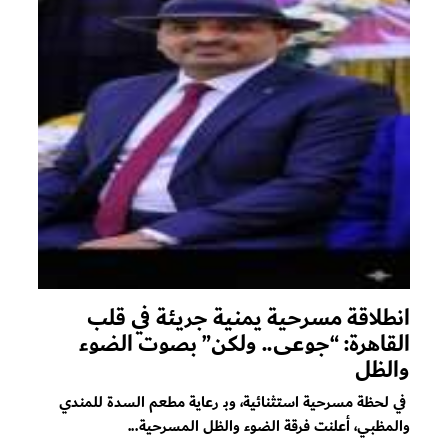
انطلاقة مسرحية يمنية جريئة في قلب
القاهرة: “جوعى.. ولكن” بصوت الضوء
والظل
في لحظة مسرحية استثنائية، وبـ رعاية مطعم السدة للمندي
والمظبي، أعلنت فرقة الضوء والظل المسرحية...