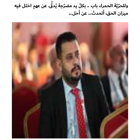
وللحرّيّة الحمراء باب .. بكلّ يد مضرّجة يُدقُّ. عن عهدٍ اختل فيه
ميزان الحق، أتحدث… عن أحل...