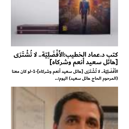
كتب د.عماد الخطيب:الأَفْضَلِيّة.. لا تُشْتَرَى
[هائل سعيد أنعم وشركاه]
الأَفْضَلِيّة.. لا تُشْتَرَى [هائل سعيد أنعم وشركاه]-1-لو كان معنا
(المرحوم الحاج هائل سعيد) اليوم؛...