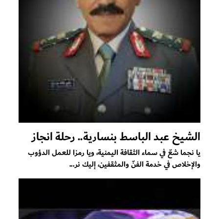
الشيخ عبد الباسط بنسارية.. رحلة انجاز
يا نجما شعّ في سماء الثقافة اليمنية، ويا رمزا للعمل الدؤوب
والإخلاص في خدمة الفنّ والمثقفين، إليك نر...