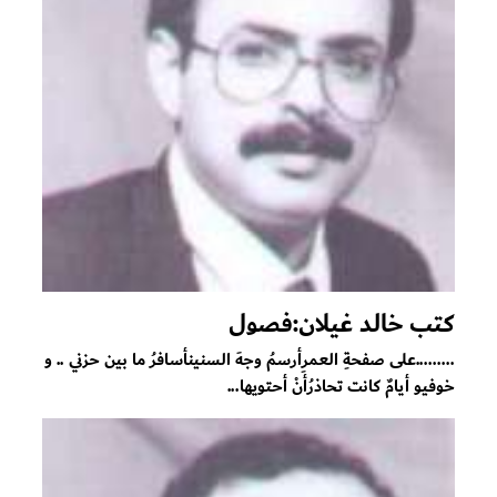
كتب خالد غيلان:فصول
.........على صفحةِ العمرِأرسمُ وجهَ السنينأسافرُ ما بين حزني .. و
خوفيو أيامٌ كانت تحاذرُأنْ أحتويها...