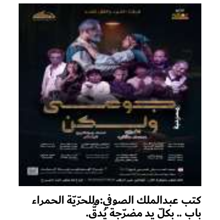
كتب عبدالملك الصوفي:وللحرّيّة الحمراء
باب .. بكلّ يد مضرّجة يُدقُّ.