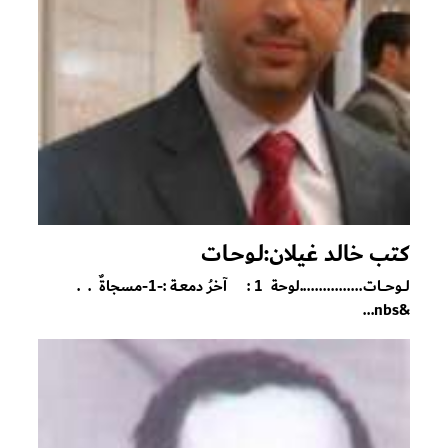
كتب خالد غيلان:لـوحـات
لـــوحــــات................لوحة 1 : آخرُ دمعــة :-1-مسجاةٌ . .
&nbs...