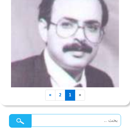
»
2
1
«