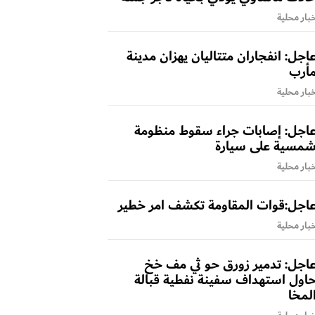
بار محلية
اجل: انفجاران متتاليان يهزان مدينة
أرب
بار محلية
اجل: إصابات جراء سقوط منظومة
مسية على سيارة
بار محلية
اجل:قوات المقاومة تكشف امر خطير
بار محلية
اجل: تدمير زورق حو ثي مف خخ
اول استهداف سفينة نفطية قبالة
لمخا