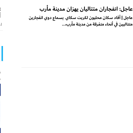
عاجل: انفجاران متتاليان يهزان مدينة مأرب
ت
أ
عاجل | أفاد سكان محليون لكريت سكاي بسماع دوي انفجارين
متتاليين في أنحاء متفرقة من مدينة مأرب،...
اخ
ع
و