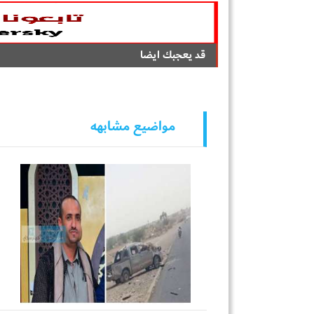
قد يعجبك ايضا
مواضيع مشابهه