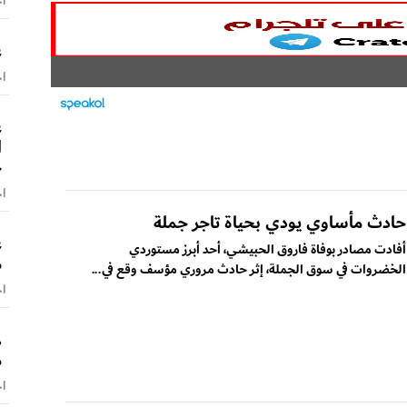
اخ
ع
اخ
ع
ا
ح
اخ
حادث مأساوي يودي بحياة تاجر جملة
ع
أفادت مصادر بوفاة فاروق الحبيشي، أحد أبرز مستوردي
م
الخضروات في سوق الجملة، إثر حادث مروري مؤسف وقع في...
اخ
ه
م
اخ