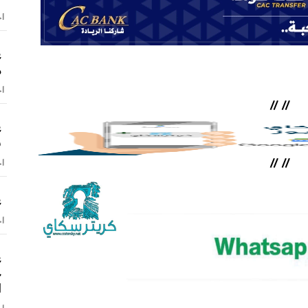
اخ
ع
م
اخ
//
//
ع
ش
//
//
اخ
ع
اخ
ع
ح
ا