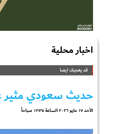
اخبار محلية
قد يعجبك ايضا
حديث سعودي مثير ع
الأحد ١٧ مايو ٢٠٢٦ الساعة ١٢:٣٥ صباحاً