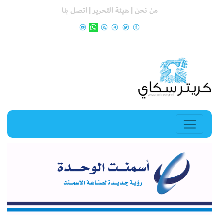
من نحن |
هيئة التحرير |
اتصل بنا