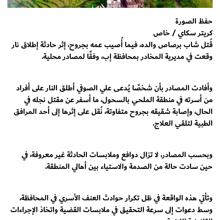
حفظ الصورة
كريتر سكاي / خاص
قُتل شاب برصاص والده، فيما أُصيب عمه بجروح، إثر حادثة إطلاق نار
وقعت في مديرية المخادر بمحافظة إب، وفقًا لمصادر محلية.
وأفادت المصادر بأن شخصًا يُدعى علي الصوفي أطلق النار على أفراد
من أسرته في منطقة الملحي بالسحول، ما أسفر عن مقتل نجله في
الحال، وإصابة شقيقه بجروح متفاوتة، نُقل على إثرها إلى أحد المرافق
الطبية لتلقي العلاج.
وبحسب المصادر، لا تزال دوافع وملابسات الحادثة غير معروفة، في
حين سادت حالة من الصدمة والاستياء بين أهالي المنطقة.
وتأتي هذه الواقعة في ظل تكرار حوادث العنف الأسري في المحافظة،
وسط دعوات إلى سرعة التحقيق في ملابسات القضية واتخاذ الإجراءات