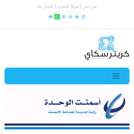
من نحن |
هيئة التحرير |
اتصل بنا