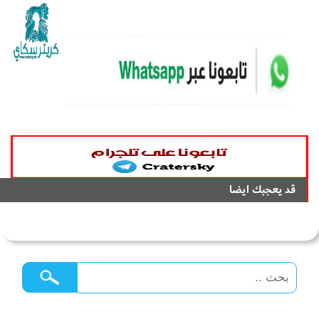
قد يعجبك ايضا