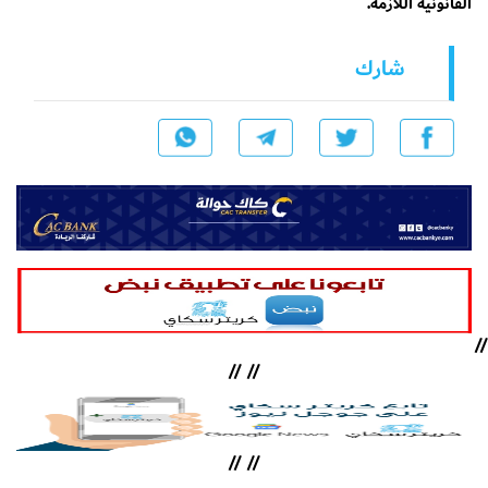
القانونية اللازمة.
شارك
//
//
//
//
//