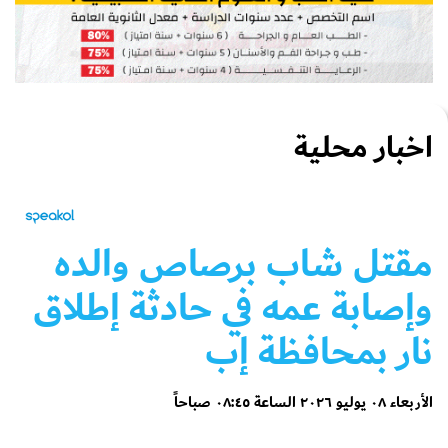
اخبار محلية
مقتل شاب برصاص والده
وإصابة عمه في حادثة إطلاق
نار بمحافظة إب
الأربعاء ٠٨ يوليو ٢٠٢٦ الساعة ٠٨:٤٥ صباحاً