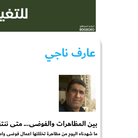
عارف ناجي
بين المظاهرات والفوضى... متى ننتقل
ما شهدناه اليوم من مظاهرة تخللتها اعمال فوضى وا