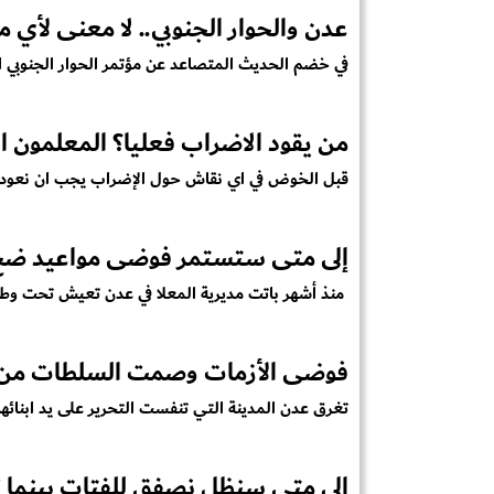
عدن والحوار الجنوبي.. لا معنى لأي 
في خضم الحديث المتصاعد عن مؤتمر الحوار الجنوبي الم
من يقود الاضراب فعليا؟ المعلمون ام 
قبل الخوض في اي نقاش حول الإضراب يجب ان نعود قليل
إلى متى ستستمر فوضى مواعيد ضخ ا
منذ أشهر باتت مديرية المعلا في عدن تعيش تحت وطاة 
فوضى الأزمات وصمت السلطات من 
تغرق عدن المدينة التي تنفست التحرير على يد ابنائها ف
الى متى سنظل نصفق للفتات بينما