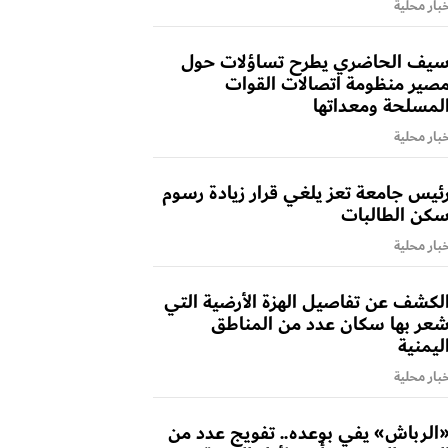
بار محلية
يف الحاضري يطرح تساؤلات حول
صير منظومة اتصالات القوات
لمسلحة ومعداتها
بار محلية
ئيس جامعة تعز يلغي قرار زيادة رسوم
كن الطالبات
بار محلية
لكشف عن تفاصيل الهزة الأرضية التي
عر بها سكان عدد من المناطق
ليمنية
بار محلية
الرباش» يفي بوعده.. تفويج عدد من