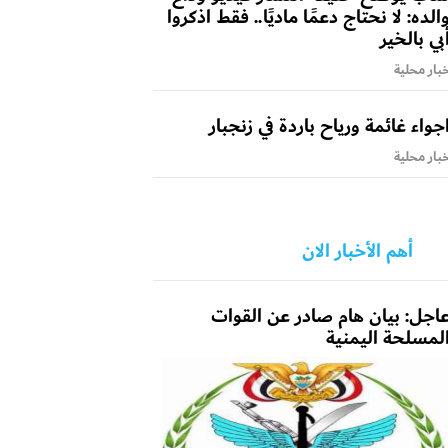
الده: لا نحتاج دعمًا ماديًا.. فقط اذكروا
بي بالخير
بار محلية
جواء غائمة ورياح باردة في زنجبار
بار محلية
أهم الأخبار الان
اجل: بيان هام صادر عن القوات
لمسلحة اليمنية