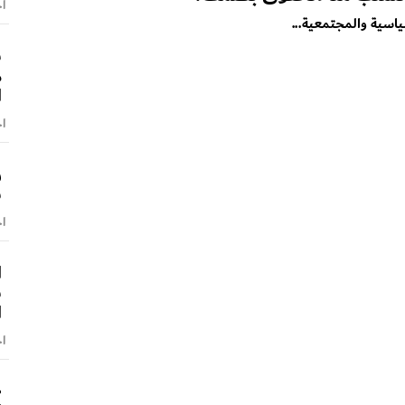
اخ
اسية والمجتمعية...
س
م
ا
اخ
ر
س
اخ
ا
ش
ا
اخ
«