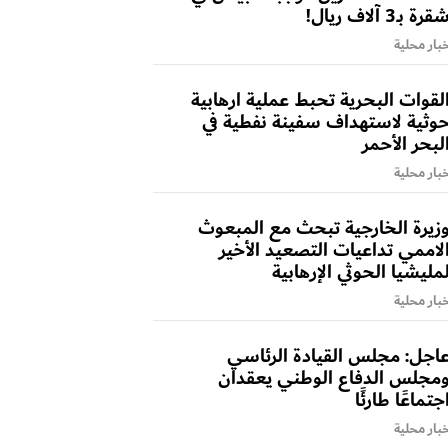
قرة بـ3 آلاف ريال!
بار محلية
لقوات البحرية تحبط عملية ارهابية
وثية لاستهداف سفينة نفطية في
لبحر الأحمر
بار محلية
زيرة الخارجية تبحث مع المبعوث
لاممي تداعيات التصعيد الأخير
مليشيا الحوثي الإرهابية
بار محلية
اجل: مجلس القيادة الرئاسي
مجلس الدفاع الوطني يعقدان
جتماعًا طارئًا
بار محلية