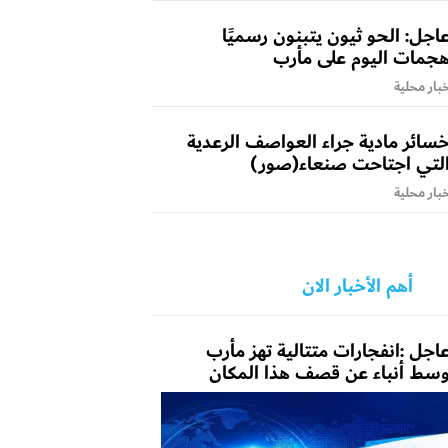
اجل: الحو ثيون يتبنون رسميًا
جمات اليوم على مأرب
بار محلية
سائر مادية جراء العواصف الرعدية
لتي اجتاحت صنعاء(صور)
بار محلية
أهم الأخبار الان
اجل :انفجارات متتالية تهز مأرب
سط أنباء عن قصف هذا المكان