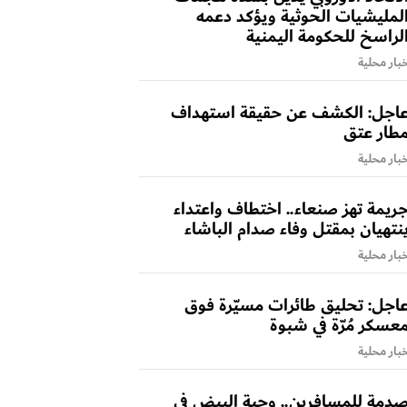
لمليشيات الحوثية ويؤكد دعمه
لراسخ للحكومة اليمنية
بار محلية
اجل: الكشف عن حقيقة استهداف
طار عتق
بار محلية
ريمة تهز صنعاء.. اختطاف واعتداء
نتهيان بمقتل وفاء صدام الباشاء
بار محلية
اجل: تحليق طائرات مسيّرة فوق
عسكر مُرّة في شبوة
بار محلية
دمة للمسافرين.. وجبة البيض في