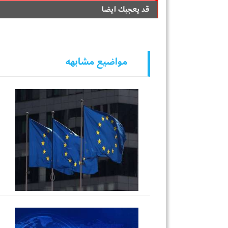
قد يعجبك ايضا
مواضيع مشابهه