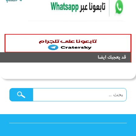
قد يعجبك ايضا