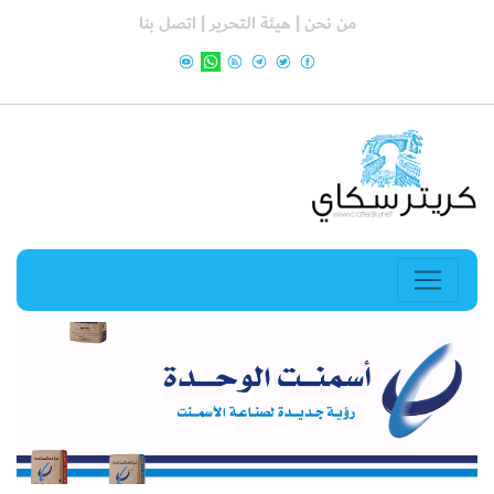
من نحن |
هيئة التحرير |
اتصل بنا