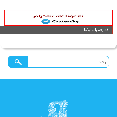
قد يعجبك ايضا