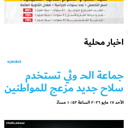
اخبار محلية
جماعة الحـ وثي تستخدم
سلاح جديد مزعج للمواطنين
الأحد ١٧ مايو ٢٠٢٦ الساعة ١٠:٤٣ مساءً