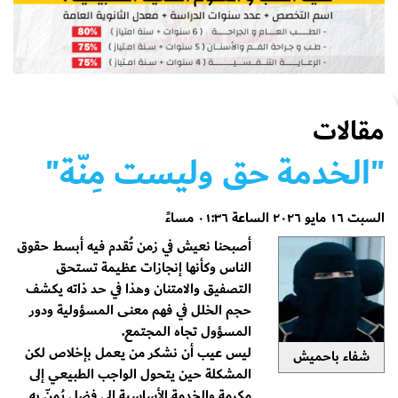
مقالات
"الخدمة حق وليست مِنّة"
السبت ١٦ مايو ٢٠٢٦ الساعة ٠١:٣٦ مساءً
أصبحنا نعيش في زمن تُقدم فيه أبسط حقوق
الناس وكأنها إنجازات عظيمة تستحق
التصفيق والامتنان وهذا في حد ذاته يكشف
حجم الخلل في فهم معنى المسؤولية ودور
المسؤول تجاه المجتمع.
ليس عيب أن نشكر من يعمل بإخلاص لكن
شفاء باحميش
المشكلة حين يتحول الواجب الطبيعي إلى
مكرمة والخدمة الأساسية إلى فضل يُمنّ به