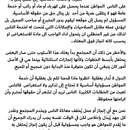
على الناس المواطن عندما يحصل على كهرباء أو ماء أو راتب أو خدمة
عامة فهو لا يتلقى هدية من أحد بل ينال حق من حقوقه الأساسية.
المسؤول لم يصل إلى موقعه ليقوم بدور المتبرع أو صاحب الجميل بل
ليؤدي عمله مقابل الصلاحيات والإمكانات التي مُنحت له لخدمة الناس
لذلك من غير المنطقي ان يتحول اداء الواجب الى مادة للاستعراض او
يحسب كانه انجاز فوق المعتاد..
والأخطر من ذلك أن المجتمع بدأ يعتاد هذا الأسلوب حتى صار البعض
يحتفل بأبسط الخطوات وكأنها إنجازات استثنائية بينما هي في الأصل
أمور كان ينبغي أن تكون متوفرة منذ البداية دون ضجيج أو تلميع.
الدول لا تُدار بعقلية انظروا ماذا قدمنا لكم بل بعقلية أن خدمة
المواطن مسؤولية أساسية لا تحتاج إلى تذكير ولا استعراض فالناس
تعبت من الخطابات الكثيرة الناس تريد أن تشعر أن حقوقها تُحترم وأن
كرامتها محفوظة.
نحن مع أي إنجاز أو عمل يُخفف معاناة الناس ويخدم المجتمع ونقدر
كل جهد يُبذل بإخلاص لكن في الوقت نفسه يجب أن يدرك الجميع أن
ما يُقدم للمواطن هو واجب ومسؤولية قبل أن يكون إنجاز يُحتفل به