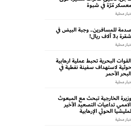
عسكر مُرّة في شبوة
بار محلية
دمة للمسافرين.. وجبة البيض في
قرة بـ3 آلاف ريال!
بار محلية
لقوات البحرية تحبط عملية ارهابية
وثية لاستهداف سفينة نفطية في
لبحر الأحمر
بار محلية
زيرة الخارجية تبحث مع المبعوث
لاممي تداعيات التصعيد الأخير
مليشيا الحوثي الإرهابية
بار محلية