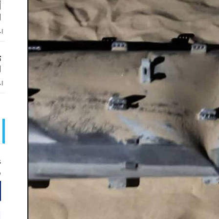
أ
ا
اخ
ت
ا
اخ
ع
و