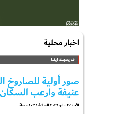
اخبار محلية
قد يعجبك ايضا
صور أولية للصاروخ ا
عنيفة وارعب السكان
الأحد ١٧ مايو ٢٠٢٦ الساعة ١٠:٣٤ مساءً