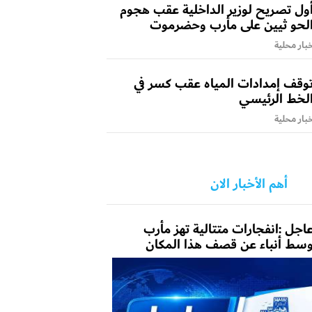
ول تصريح لوزير الداخلية عقب هجوم
لحو ثيين على مأرب وحضرموت
بار محلية
وقف إمدادات المياه عقب كسر في
لخط الرئيسي
بار محلية
أهم الأخبار الان
اجل :انفجارات متتالية تهز مأرب
سط أنباء عن قصف هذا المكان