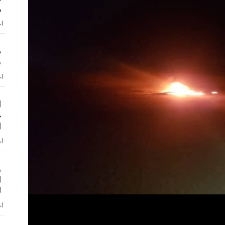
م
اخ
ص
ش
اخ
ا
ح
ا
اخ
و
ا
ل
اخ