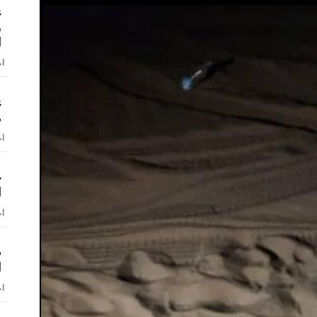
ع
و
ا
اخ
ع
ه
اخ
خ
ا
اخ
ص
ا
اخ