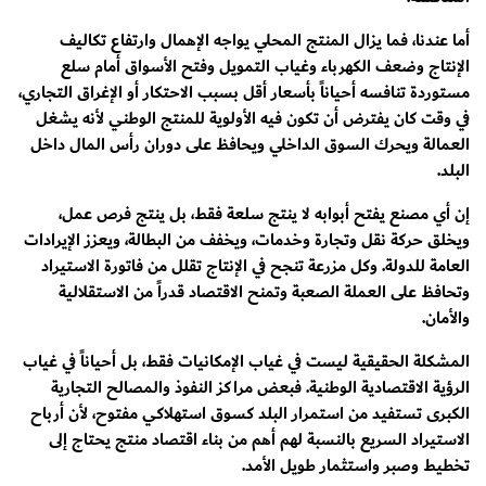
أما عندنا، فما يزال المنتج المحلي يواجه الإهمال وارتفاع تكاليف
الإنتاج وضعف الكهرباء وغياب التمويل وفتح الأسواق أمام سلع
مستوردة تنافسه أحياناً بأسعار أقل بسبب الاحتكار أو الإغراق التجاري،
في وقت كان يفترض أن تكون فيه الأولوية للمنتج الوطني لأنه يشغل
العمالة ويحرك السوق الداخلي ويحافظ على دوران رأس المال داخل
البلد.
إن أي مصنع يفتح أبوابه لا ينتج سلعة فقط، بل ينتج فرص عمل،
ويخلق حركة نقل وتجارة وخدمات، ويخفف من البطالة، ويعزز الإيرادات
العامة للدولة. وكل مزرعة تنجح في الإنتاج تقلل من فاتورة الاستيراد
وتحافظ على العملة الصعبة وتمنح الاقتصاد قدراً من الاستقلالية
والأمان.
المشكلة الحقيقية ليست في غياب الإمكانيات فقط، بل أحياناً في غياب
الرؤية الاقتصادية الوطنية. فبعض مراكز النفوذ والمصالح التجارية
الكبرى تستفيد من استمرار البلد كسوق استهلاكي مفتوح، لأن أرباح
الاستيراد السريع بالنسبة لهم أهم من بناء اقتصاد منتج يحتاج إلى
تخطيط وصبر واستثمار طويل الأمد.