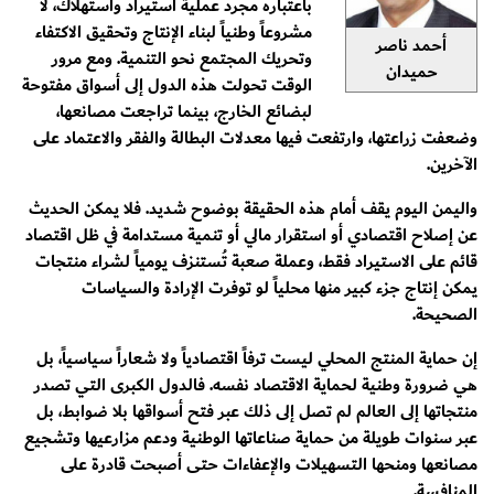
باعتباره مجرد عملية استيراد واستهلاك، لا
مشروعاً وطنياً لبناء الإنتاج وتحقيق الاكتفاء
أحمد ناصر
وتحريك المجتمع نحو التنمية. ومع مرور
حميدان
الوقت تحولت هذه الدول إلى أسواق مفتوحة
لبضائع الخارج، بينما تراجعت مصانعها،
وضعفت زراعتها، وارتفعت فيها معدلات البطالة والفقر والاعتماد على
الآخرين.
واليمن اليوم يقف أمام هذه الحقيقة بوضوح شديد. فلا يمكن الحديث
عن إصلاح اقتصادي أو استقرار مالي أو تنمية مستدامة في ظل اقتصاد
قائم على الاستيراد فقط، وعملة صعبة تُستنزف يومياً لشراء منتجات
يمكن إنتاج جزء كبير منها محلياً لو توفرت الإرادة والسياسات
الصحيحة.
إن حماية المنتج المحلي ليست ترفاً اقتصادياً ولا شعاراً سياسياً، بل
هي ضرورة وطنية لحماية الاقتصاد نفسه. فالدول الكبرى التي تصدر
منتجاتها إلى العالم لم تصل إلى ذلك عبر فتح أسواقها بلا ضوابط، بل
عبر سنوات طويلة من حماية صناعاتها الوطنية ودعم مزارعيها وتشجيع
مصانعها ومنحها التسهيلات والإعفاءات حتى أصبحت قادرة على
المنافسة.