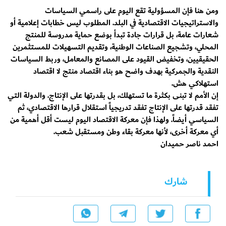
ومن هنا فإن المسؤولية تقع اليوم على راسمي السياسات
والاستراتيجيات الاقتصادية في البلد. المطلوب ليس خطابات إعلامية أو
شعارات عامة، بل قرارات جادة تبدأ بوضع حماية مدروسة للمنتج
المحلي، وتشجيع الصناعات الوطنية، وتقديم التسهيلات للمستثمرين
الحقيقيين، وتخفيض القيود على المصانع والمعامل، وربط السياسات
النقدية والجمركية بهدف واضح هو بناء اقتصاد منتج لا اقتصاد
استهلاكي هش.
إن الأمم لا تبنى بكثرة ما تستهلك، بل بقدرتها على الإنتاج. والدولة التي
تفقد قدرتها على الإنتاج تفقد تدريجياً استقلال قرارها الاقتصادي، ثم
السياسي أيضاً. ولهذا فإن معركة الاقتصاد اليوم ليست أقل أهمية من
أي معركة أخرى، لأنها معركة بقاء وطن ومستقبل شعب.
احمد ناصر حميدان
شارك