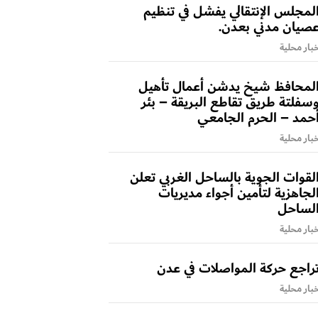
لمجلس الإنتقالي يفشل في تنظيم
صيان مدني بعدن.
بار محلية
لمحافظ شيخ يدشن أعمال تأهيل
سفلتة طريق تقاطع البريقة – بئر
حمد – الحرم الجامعي
بار محلية
لقوات الجوية بالساحل الغربي تعلن
لجاهزية لتأمين أجواء مديريات
لساحل
بار محلية
راجع حركة المواصلات في عدن
بار محلية