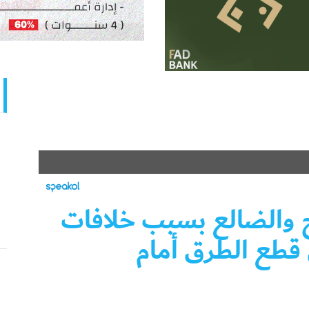
ج والضالع بسبب خلافات
 قطع الطرق أمام