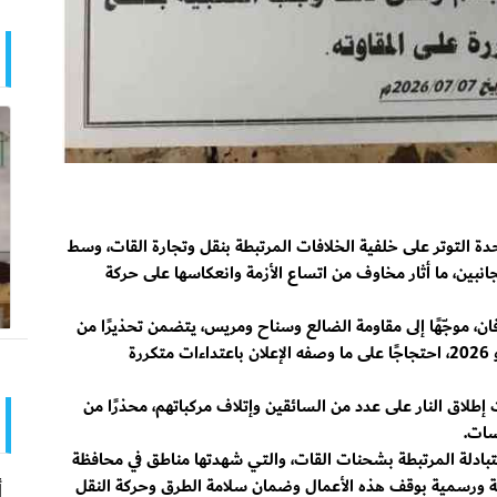
 التوتر على خلفية الخلافات المرتبطة بنقل وتجارة القات، وسط
انبين، ما أثار مخاوف من اتساع الأزمة وانعكاسها على حركة
ردفان، موجّهًا إلى مقاومة الضالع وسناح ومريس، يتضمن تحذيرًا من
قطع الطريق أمام أبناء تلك المناطق ابتداءً من 8 يوليو 2026، احتجاجًا على ما وصفه الإعلان باعتداءات متكررة
طلاق النار على عدد من السائقين وإتلاف مركباتهم، محذرًا من
سات.
بادلة المرتبطة بشحنات القات، والتي شهدتها مناطق في محافظة
ة ورسمية بوقف هذه الأعمال وضمان سلامة الطرق وحركة النقل
أ