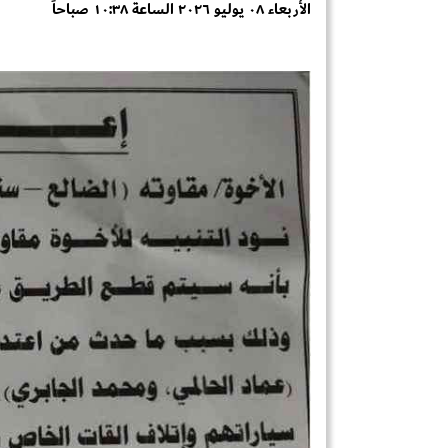
الأربعاء ٠٨ يوليو ٢٠٢٦ الساعة ١٠:٣٨ صباحاً