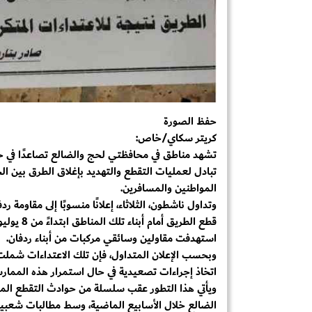
حفظ الصورة
كريتر سكاي/خاص:
تشهد مناطق في محافظتي لحج والضالع تصاعدًا في حدة
تبادل لعمليات التقطع والتهديد بإغلاق الطرق بين الج
المواطنين والمسافرين.
وتداول ناشطون، الثلاثاء، إعلانًا منسوبًا إلى مقاومة 
استهدفت مقاولين وسائقي مركبات من أبناء ردفان.
وبحسب الإعلان المتداول، فإن تلك الاعتداءات شملت إ
اتخاذ إجراءات تصعيدية في حال استمرار هذه الممار
ويأتي هذا التطور عقب سلسلة من حوادث التقطع المت
الضالع خلال الأسابيع الماضية، وسط مطالبات شعبي