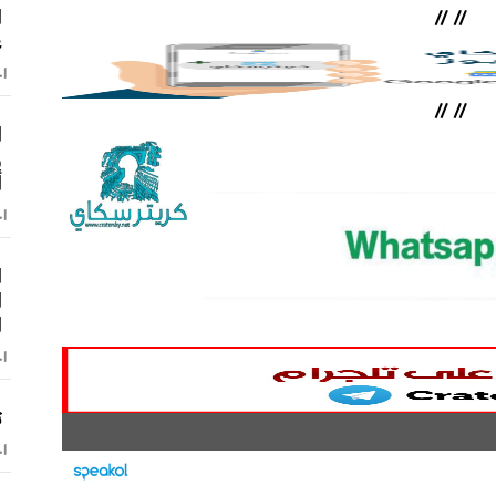
ا
//
//
ع
اخ
//
//
ا
و
أ
اخ
ا
ا
ا
اخ
ت
اخ