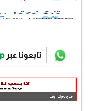
قد يعجبك ايضا