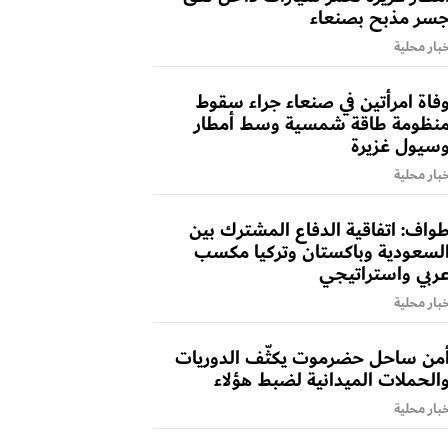
سر مذبح بصنعاء
بار محلية
فاة امرأتين في صنعاء جراء سقوط
نظومة طاقة شمسية وسط أمطار
سيول غزيرة
بار محلية
واف: اتفاقية الدفاع المشترك بين
لسعودية وباكستان وتركيا مكسب
ربي واستراتيجي
بار محلية
من ساحل حضرموت يكثّف الدوريات
الحملات الميدانية لضبط هؤلاء
بار محلية