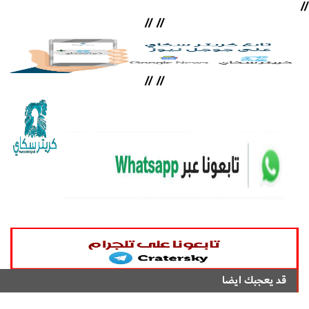
//
//
//
//
//
قد يعجبك ايضا