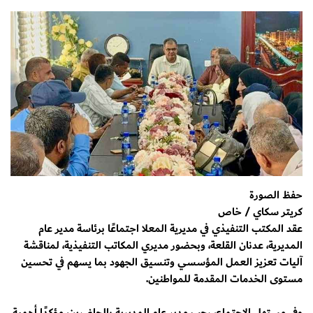
حفظ الصورة
كريتر سكاي / خاص
عقد المكتب التنفيذي في مديرية المعلا اجتماعًا برئاسة مدير عام
المديرية، عدنان القلعة، وبحضور مديري المكاتب التنفيذية، لمناقشة
آليات تعزيز العمل المؤسسي وتنسيق الجهود بما يسهم في تحسين
مستوى الخدمات المقدمة للمواطنين.
وفي مستهل الاجتماع، رحب مدير عام المديرية بالحاضرين، مؤكدًا أهمية