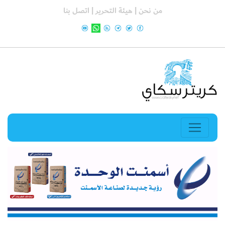
من نحن |
هيئة التحرير |
اتصل بنا