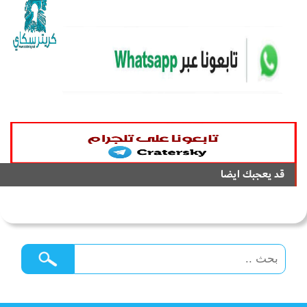
قد يعجبك ايضا