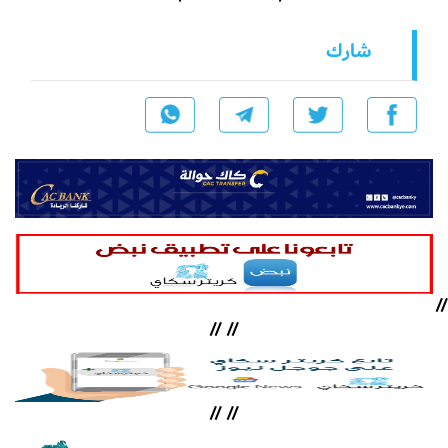
شارك
//
//
//
//
//