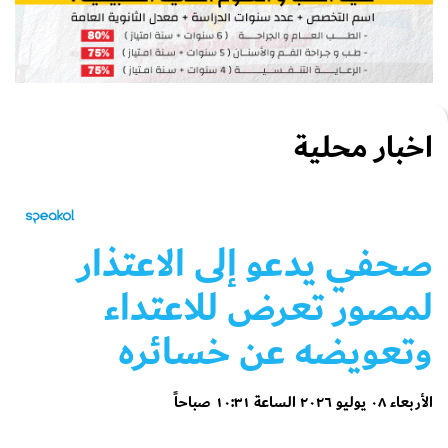
اخبار محلية
صحفي يدعو إلى الاعتذار
لمصور تعرض للاعتداء
وتعويضه عن خسائره
الأربعاء ٠٨ يوليو ٢٠٢٦ الساعة ١٠:٣١ صباحاً