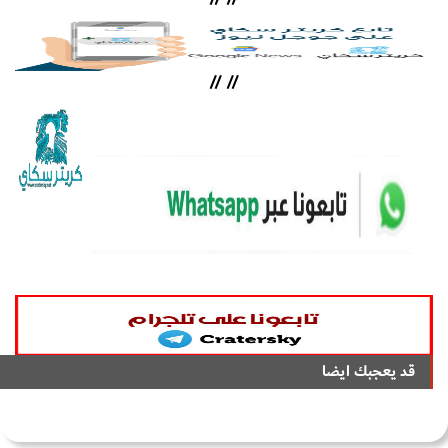
//
//
قد يعجبك ايضا