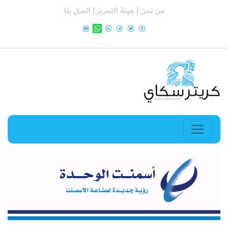
من نحن |
هيئة التحرير |
اتصل بنا