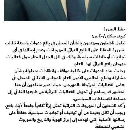
حفظ الصورة
كريتر سكاي/خاص:
تداول ناشطون ومهتمون بالشأن المحلي في يافع دعوات واسعة تطالب
بضرورة الحفاظ على الطابع التراثي للمهرجانات وعدم إدخالها في أي
تجاذبات أو خلافات سياسية، وذلك في ظل الجدل المثار حول فعاليات
مهرجان يافع التراثي لهذا العام.
وجاءت هذه الدعوات على خلفية مواقف وانتقادات متداولة بشأن
مشاركة وضاح الحالمي، الأمين العام للمجلس الانتقالي المنحل، في
بعض الفعاليات المرتبطة بالمهرجان، حيث اعتبر منتقدون أن هذا
الحضور قد يساهم في تحويل الفعاليات التراثية من طابعها الثقافي إلى
مساحة للاستقطاب السياسي.
وأكد ناشطون أن المهرجانات التراثية تمثل إرثاً ثقافياً جامعاً لأبناء يافع،
ويجب أن تظل بعيدة عن أي توظيف أو تجاذبات سياسية، حفاظاً على
رسالتها الأصلية التي تهدف إلى إبراز الهوية والتاريخ والموروث
الشعبي للمنطقة.