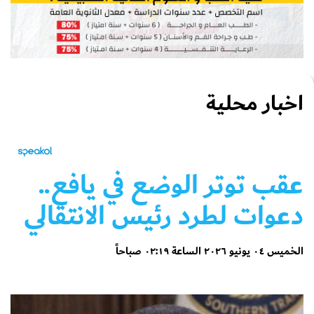
اخبار محلية
عقب توتر الوضع في يافع..
دعوات لطرد رئيس الانتقالي
الخميس ٠٤ يونيو ٢٠٢٦ الساعة ٠٢:١٩ صباحاً