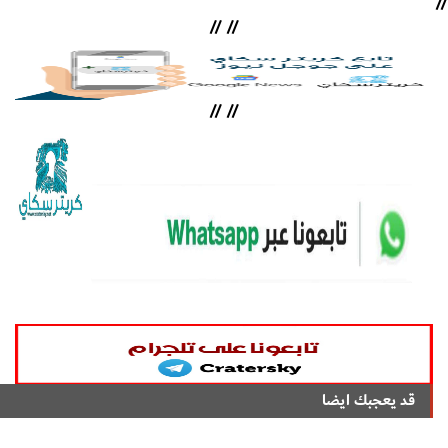
//
//
//
//
//
قد يعجبك ايضا