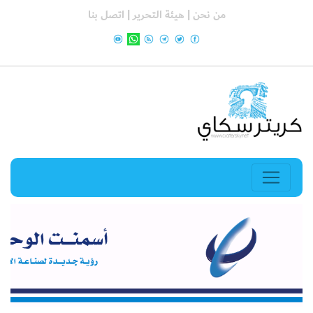
من نحن |
هيئة التحرير |
اتصل بنا