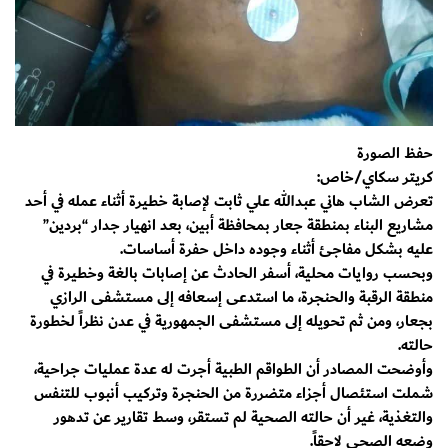
حفظ الصورة
كريتر سكاي/خاص:
تعرض الشاب هاني عبدالله علي ثابت لإصابة خطيرة أثناء عمله في أحد
مشاريع البناء بمنطقة جعار بمحافظة أبين، بعد انهيار جدار “بردين”
عليه بشكل مفاجئ أثناء وجوده داخل حفرة أساسات.
وبحسب روايات محلية، أسفر الحادث عن إصابات بالغة وخطيرة في
منطقة الرقبة والحنجرة، ما استدعى إسعافه إلى مستشفى الرازي
بجعار، ومن ثم تحويله إلى مستشفى الجمهورية في عدن نظراً لخطورة
حالته.
وأوضحت المصادر أن الطواقم الطبية أجرت له عدة عمليات جراحية،
شملت استئصال أجزاء متضررة من الحنجرة وتركيب أنبوب للتنفس
والتغذية، غير أن حالته الصحية لم تستقر، وسط تقارير عن تدهور
وضعه الصحي لاحقاً.