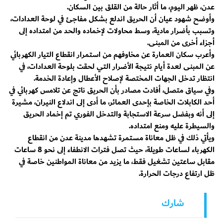
عدن، ظهر اليوم، ما أثار حالة من القلق بين السكان.
وأوضح شهود عيان أن الحريق اندلع بشكل مفاجئ في لوحة العدادات،
وتسبب بأضرار مادية، وسط محاولات لإخماده والحد من امتداده إلى
أجزاء أخرى من المبنى.
وأعرب سكان العمارة عن مخاوفهم من استمرار انقطاع التيار الكهربائي
عن المبنى لعدة أيام نتيجة الأضرار التي لحقت بلوحة العدادات، في
انتظار تدخل الجهات المختصة لإصلاح الأعطال وإعادة الخدمة.
وفي سياق متصل، أفادت مصادر بأن الحريق ناتج عن تلامس كهربائي في
أحد الكابلات الخاصة بإحدى العمائر، ما أدى إلى اندلاع النيران، مشيرة
إلى أنه وبفضل سرعة الاستجابة والتدخل الفوري تم إخماد الحريق
والسيطرة عليه ومنع امتداده.
ويأتي ذلك في ظل معاناة مستمرة تشهدها مدينة عدن من انقطاع
الكهرباء لساعات طويلة، حيث تصل فترات الانطفاء إلى نحو 8 ساعات
مقابل ساعتين تشغيل فقط، ما يزيد من معاناة المواطنين خاصة في
ظل ارتفاع درجات الحرارة.
شارك