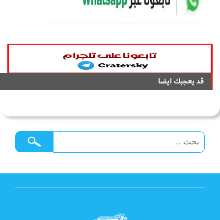
قد يعجبك ايضا