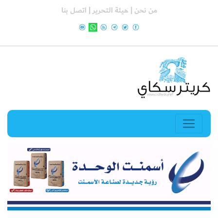
من نحن |
هيئة التحرير |
اتصل بنا