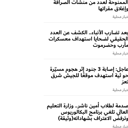
لممنوحة لعدد من منشآت الصرافة
إغلاق مقراتها
بار محلية
عد تضارب الأنباء.. الكشف عن العدد
لحقيقي لضحايا استهداف معسكرات
أرب وحضرموت
بار محلية
عاجل: إصابة 3 جنود إثر هجوم مسيّرة
و ثية استهدف موقعًا للجيش شرق
عز
بار محلية
دمة لطلاب أمين ناشر.. وزارة التعليم
لعالي تلغي برنامج البكالوريوس
ترفض الاعتراف بشهاداته(وثيقة)
بار محلية