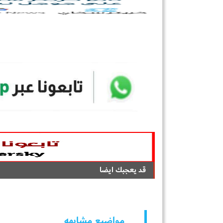
قد يعجبك ايضا
مواضيع مشابهه