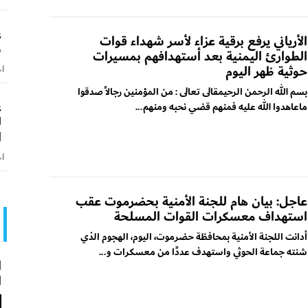
ع
الأرياني يرفع برقية عزاء لأسر شهداء قوات
ش
الطوارئ اليمنية بعد أستهدافهم بمسيرات
حوثية ظهر اليوم
اخ
بسم الله الرحمن الرحيمقالى تعالى : من المؤمنين رجالاً صدقوا
ع
ماعاهدوا الله عليه فمنهم قضي نحبه ومنهم...
ل
ا
اخ
عاجل: بيان هام للجنة الأمنية بحضرموت عقب
استهداف معسكرات القوات المسلحة
أدانت اللجنة الأمنية بمحافظة حضرموت، اليوم، الهجوم الذي
شنته جماعة الحوثي واستهدف عددًا من معسكرات و...
ا
ا