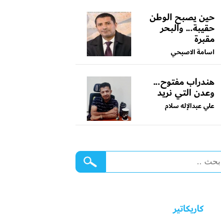
حين يصبح الوطن
حقيبة... والبحر
مقبرة
اسامة الاصبحي
هندراب مفتوح...
وعدن التي نريد
علي عبدالإله سلام
كاريكاتير