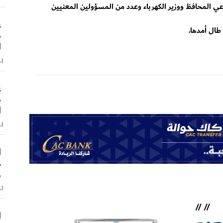
ي المحافظ ووزير الكهرباء وعدد من المسؤولين المعنيين
ع
 طال أمدها.
ب
ا
اخ
ع
ب
ا
اخ
ا
ه
و
اخ
//
//
ا