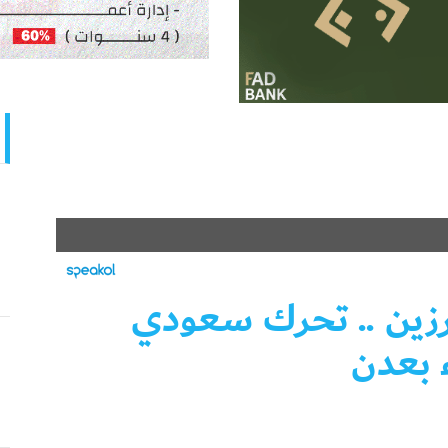
رزين .. تحرك سعودي
ء بعدن