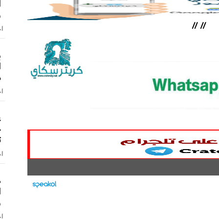
ا
و
//
//
اخ
ب
ا
م
اخ
ح
ت
اخ
ص
ا
و
اخ