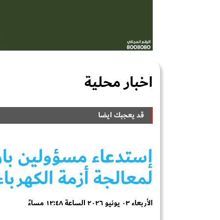
اخبار محلية
قد يعجبك ايضا
إستدعاء مسؤولين با
لمعالجة أزمة الكهربا
الأربعاء ٠٣ يونيو ٢٠٢٦ الساعة ١٢:٤٨ مساءً