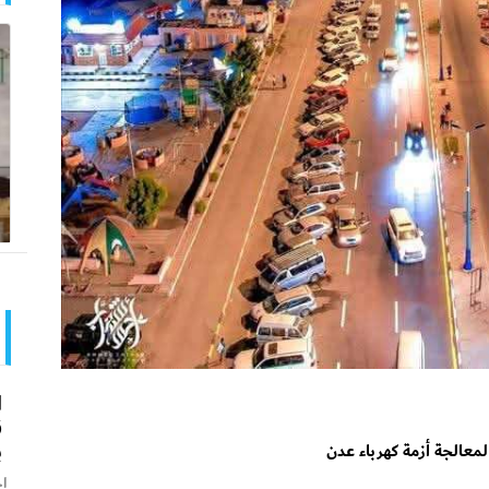
ا
ق
ب
الجة أزمة كهرباء عدن
اخ