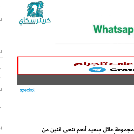
ع
ط
اخ
ا
و
اخ
ح
س
اخ
ع
و
ا
مجموعة هائل سعيد أنعم تنعى اثنين من
اخ