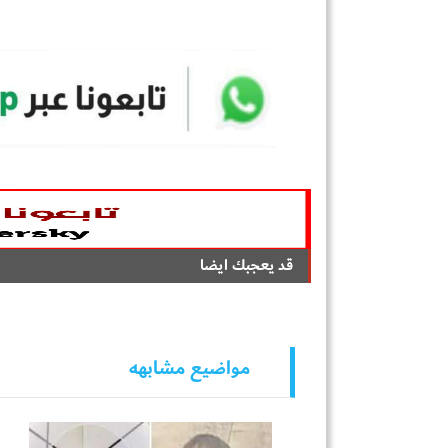
قد يعجبك ايضا
مواضيع مشابهه