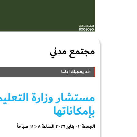
مجتمع مدني
قد يعجبك ايضا
مستشار وزارة التعليم
بإمكاناتها
الجمعة ٠٢ يناير ٢٠٢٦ الساعة ١٢:٠٨ صباحاً