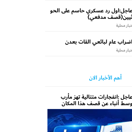
اجل:اول رد عسكري حاسم على الحو
يين(قصف مدفعي)
بار محلية
ضراب عام لبائعي القات بعدن
بار محلية
أهم الأخبار الان
اجل :انفجارات متتالية تهز مأرب
سط أنباء عن قصف هذا المكان