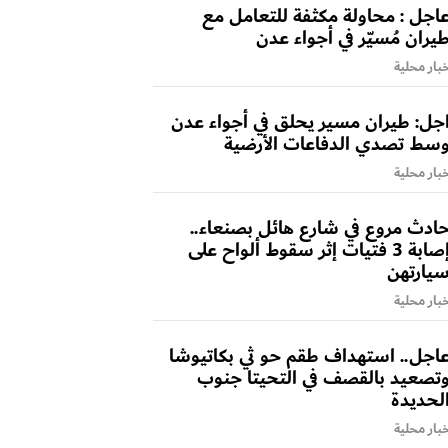
اجل : محاولة مكثفة للتعامل مع
يران مُسيّر في أجواء عدن
بار محلية
جل: طيران مسير يحلق في أجواء عدن
سط تصدي الدفاعات الأرضية
بار محلية
ادث مروع في شارع هائل بصنعاء..
إصابة 3 فتيات إثر سقوط ألواح على
يارتهن
بار محلية
اجل.. استهداف طقم حو ثي بكاتيوشا
تصعيد بالقصف في التحيتا جنوب
لحديدة
بار محلية