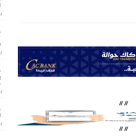
ا
اخ
ع
ل
(
اخ
ع
ي
ب
اخ
//
//
ع
ت
اخ
//
//