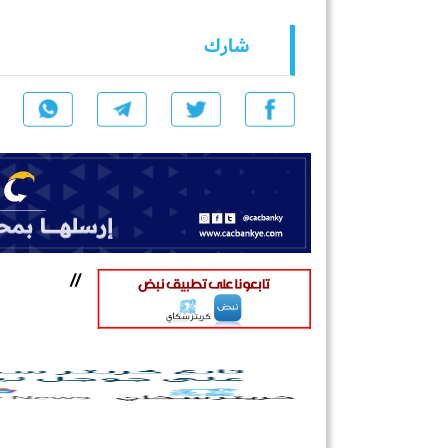
شارك
//