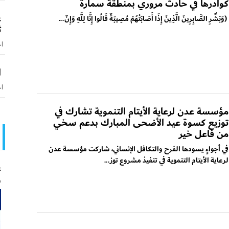
كوادرها في حادث مروري بمنطقة سمارة
ع
(وَبَشِّرِ الصَّابِرِينَ الَّذِينَ إِذَا أَصَابَتْهُمْ مُصِيبَةٌ قَالُوا إِنَّا لِلَّهِ وَإِنّ...
ث
اخ
ا
اخ
مؤسسة عدن لرعاية الأيتام التنموية تشارك في
توزيع كسوة عيد الأضحى المبارك بدعم سخي
من فاعل خير
في أجواءٍ يسودها الفرح والتكافل الإنساني، شاركت مؤسسة عدن
لرعاية الأيتام التنموية في تنفيذ مشروع توز...
ع
و