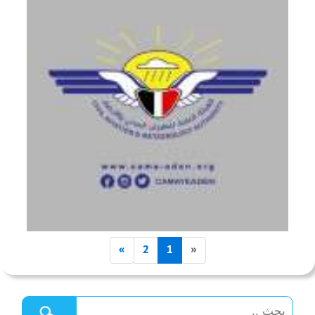
»
2
1
«