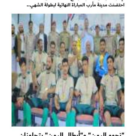
احتضنت مدينة مأرب المباراة النهائية لبطولة الشهي...
"نجوم اليمن" و"أبطال اليمن" يتجاوزان