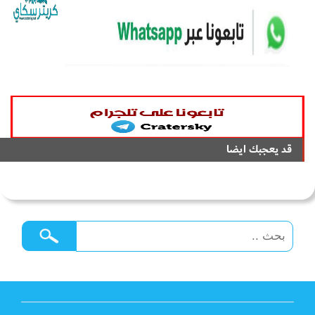
قد يعجبك ايضا