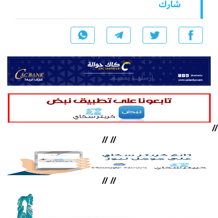
شارك
//
//
//
//
//