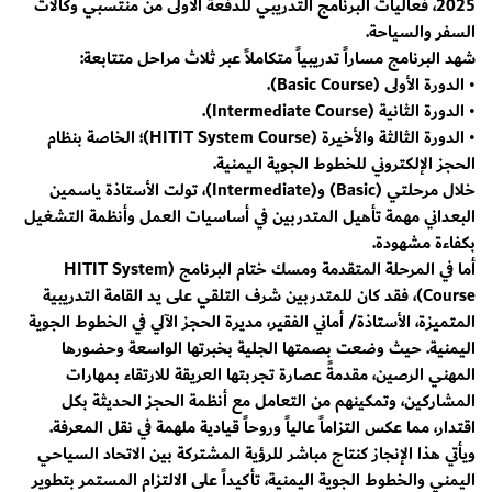
2025، فعاليات البرنامج التدريبي للدفعة الأولى من منتسبي وكالات
السفر والسياحة.
شهد البرنامج مساراً تدريبياً متكاملاً عبر ثلاث مراحل متتابعة:
• الدورة الأولى (Basic Course).
• الدورة الثانية (Intermediate Course).
• الدورة الثالثة والأخيرة (HITIT System Course)؛ الخاصة بنظام
الحجز الإلكتروني للخطوط الجوية اليمنية.
خلال مرحلتي (Basic) و(Intermediate)، تولت الأستاذة ياسمين
البعداني مهمة تأهيل المتدربين في أساسيات العمل وأنظمة التشغيل
بكفاءة مشهودة.
أما في المرحلة المتقدمة ومسك ختام البرنامج (HITIT System
Course)، فقد كان للمتدربين شرف التلقي على يد القامة التدريبية
المتميزة، الأستاذة/ أماني الفقير، مديرة الحجز الآلي في الخطوط الجوية
اليمنية. حيث وضعت بصمتها الجلية بخبرتها الواسعة وحضورها
المهني الرصين، مقدمةً عصارة تجربتها العريقة للارتقاء بمهارات
المشاركين، وتمكينهم من التعامل مع أنظمة الحجز الحديثة بكل
اقتدار، مما عكس التزاماً عالياً وروحاً قيادية ملهمة في نقل المعرفة.
ويأتي هذا الإنجاز كنتاج مباشر للرؤية المشتركة بين الاتحاد السياحي
اليمني والخطوط الجوية اليمنية، تأكيداً على الالتزام المستمر بتطوير