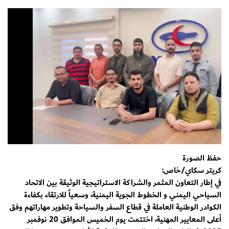
حفظ الصورة
كريتر سكاي/خاص:
في إطار التعاون المثمر والشراكة الاستراتيجية الوثيقة بين الاتحاد
السياحي اليمني و الخطوط الجوية اليمنية، وسعياً للارتقاء بكفاءة
الكوادر الوطنية العاملة في قطاع السفر والسياحة وتطوير مهاراتهم وفق
أعلى المعايير المهنية، اختتمت يوم الخميس الموافق 20 نوفمبر