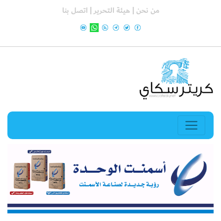
من نحن |
هيئة التحرير |
اتصل بنا