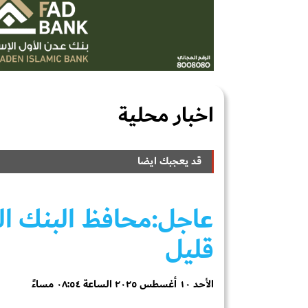
اخبار محلية
قد يعجبك ايضا
عاجل:محافظ البنك ال
قليل
الأحد ١٠ أغسطس ٢٠٢٥ الساعة ٠٨:٥٤ مساءً