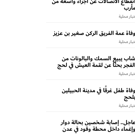
نقطاع الاتصالات عن أجزاء واسعة من
أرب
بار محلية
فاة عمة الفريق الركن صغير بن عزيز
بار محلية
اب يبيع السمك والبالونات من
لفجر بحثًا عن لقمة العيش في لحج
بار محلية
فاة طفل غرقًا في مدينة الحبيلين
لحج
بار محلية
اجل.. إصابة شخصين بحالة دوار
إغماء داخل محطة وقود في عدن