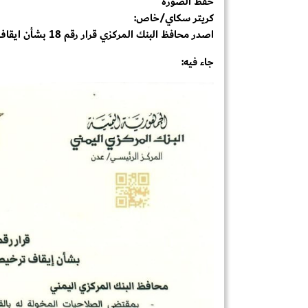
حفظ الصورة
كريتر سكاي/خاص:
اصدر محافظ البنك المركزي قرار رقم 18 بشأن ايقاف ترخيص منشأة صرافة وإغلاق مقرها
جاء فيه: