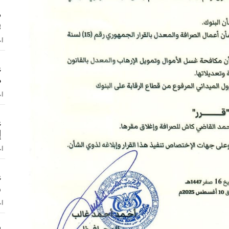
د
ف
اخ
ع
م
اخ
ع
إ
اخ
ع
و
اخ