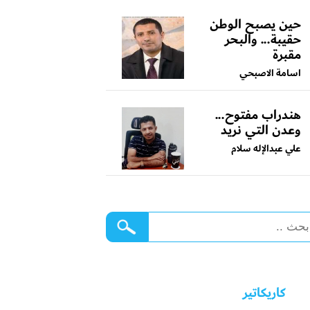
حين يصبح الوطن
حقيبة... والبحر
مقبرة
اسامة الاصبحي
هندراب مفتوح...
وعدن التي نريد
علي عبدالإله سلام
كاريكاتير