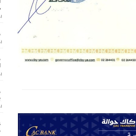
ا
م
اخ
و
اخ
ش
ا
اخ
و
ب
اخ
ع
و