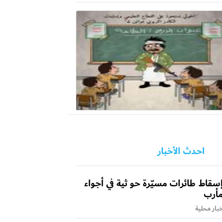
احدث الأخبار
سقاط طائرات مسيّرة حو ثية في أجواء
أرب
بار محلية