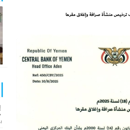
إ
م
اخ