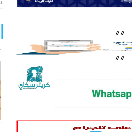
اخ
//
//
ح
ا
//
//