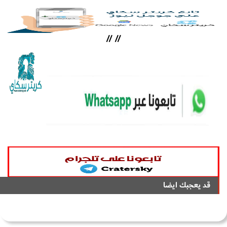
//
//
قد يعجبك ايضا