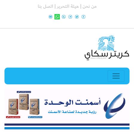
من نحن |
هيئة التحرير |
اتصل بنا