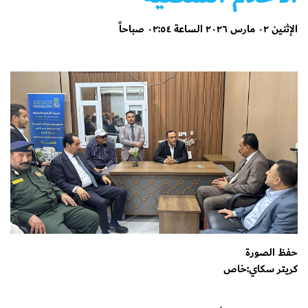
الإثنين ٠٢ مارس ٢٠٢٦ الساعة ٠٢:٥٤ صباحاً
حفظ الصورة
كريتر سكاي:خاص