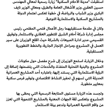
استقبلت “مدينة الأحلام السكنية” زيارة رسمية لمعالي المهندس
حسين العقربي وزير الأشغال العامة والطرق، ومعالي الوزير نايف
البكري وزير الشباب والرياضة، في خطوة تعكس اهتمام الدولة
بالمشاريع السكنية والاستثمارية النوعية.
وكان في مقدمة مستقبليهما رجل الأعمال فتحي المفلحي رئيس
مجلس إدارة شركة أحلام الشرق للتطوير العقاري والاستثمار وتوفيق
القسيمي مدير ادارة المبيعات بالشركة حيث اطّلع الوزيران على سير
العمل في المشروع، ومراحل الإنجاز الجارية، والخطط التطويرية
المستقبلية.
وخلال الزيارة، استمع الوزيران إلى شرحٍ مفصل حول مكونات
المشروع، والبنية التحتية المنفذة، والخدمات التي يتضمنها، إضافة إلى
الرؤية الاستثمارية التي يستند إليها، باعتباره أحد المشاريع العمرانية
الحديثة التي تسهم في تحفيز النشاط الاقتصادي وتوفير فرص سكنية
بمعايير متطورة.
وتجسد هذه الزيارة مستوى المتابعة الرسمية التي يحظى بها
المشروع، وتعكس ثقة الجهات المعنية بالمشاريع التنموية التي تعزز
من واقع التنمية العمرانية وتدعم بيئة الاستثمار.