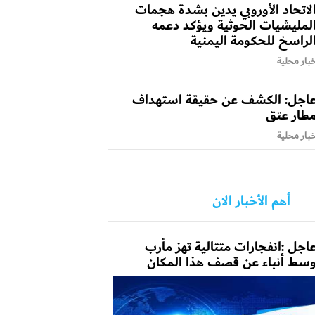
لاتحاد الأوروبي يدين بشدة هجمات
لمليشيات الحوثية ويؤكد دعمه
لراسخ للحكومة اليمنية
بار محلية
اجل: الكشف عن حقيقة استهداف
طار عتق
بار محلية
أهم الأخبار الان
اجل :انفجارات متتالية تهز مأرب
سط أنباء عن قصف هذا المكان