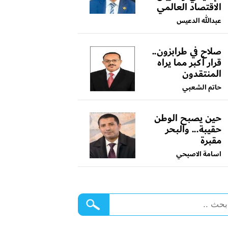
الاقتصاد العالمي
عبدالله الدعيس
صلاح في طرابزون..
قرار أكبر مما يراه
المنتقدون
حاتم الشعبي
حين يصبح الوطن
حقيبة... والبحر
مقبرة
اسامة الاصبحي