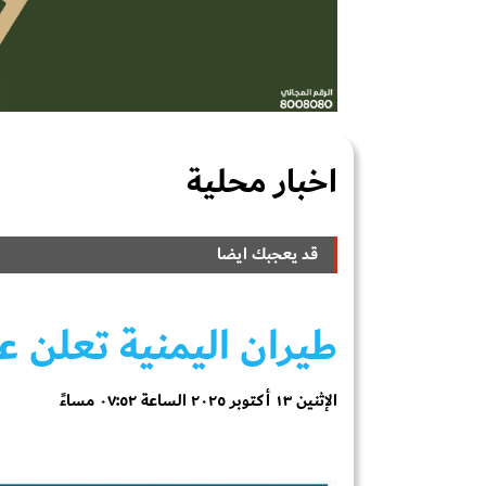
اخبار محلية
قد يعجبك ايضا
طيران اليمنية تعلن عن 
الإثنين ١٣ أكتوبر ٢٠٢٥ الساعة ٠٧:٥٢ مساءً