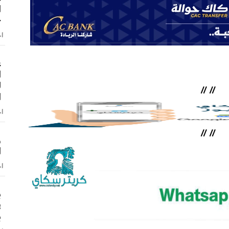
ا
–
اخ
ع
ا
ل
//
//
ا
اخ
//
//
و
ا
اخ
ب
ف
ب