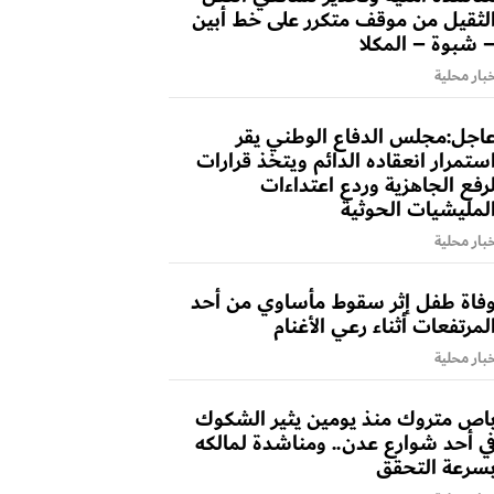
لثقيل من موقف متكرر على خط أبين
 شبوة – المكلا
بار محلية
اجل:مجلس الدفاع الوطني يقر
ستمرار انعقاده الدائم ويتخذ قرارات
رفع الجاهزية وردع اعتداءات
لمليشيات الحوثية
بار محلية
فاة طفل إثر سقوط مأساوي من أحد
لمرتفعات أثناء رعي الأغنام
بار محلية
اص متروك منذ يومين يثير الشكوك
ي أحد شوارع عدن.. ومناشدة لمالكه
سرعة التحقق