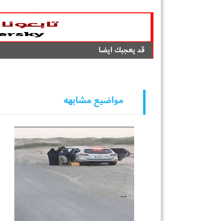
قد يعجبك ايضا
مواضيع مشابهه