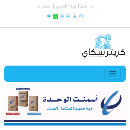
من نحن |
هيئة التحرير |
اتصل بنا