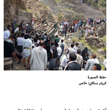
حفظ الصورة
كريتر سكاي: خاص