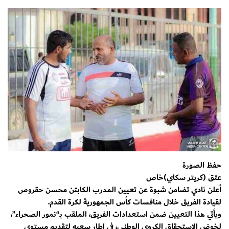
حفظ الصورة
عتق (كريتر سكاي)خاص
أعلن نادي تضامن شبوة عن تعيين المدرب الكابتن محسن حقروص
لقيادة الفريق خلال منافسات كأس الجمهورية لكرة القدم.
ويأتي هذا التعيين ضمن استعدادات الفريق، الملقب بـ“نمور الصحراء”،
لخوض الاستحقاق الكروي الوطني، في إطار سعيه لتقديم مستوى