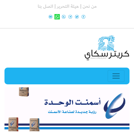
من نحن |
هيئة التحرير |
اتصل بنا