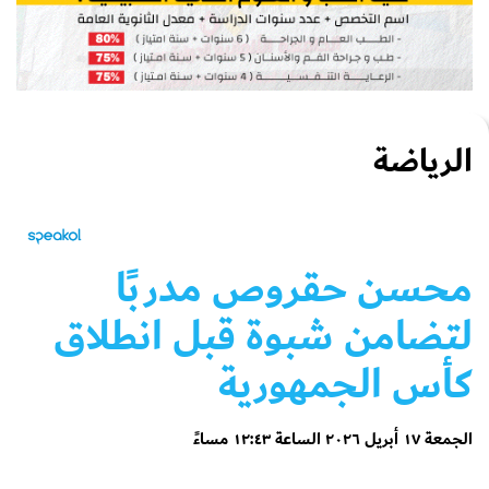
الرياضة
محسن حقروص مدربًا
لتضامن شبوة قبل انطلاق
كأس الجمهورية
الجمعة ١٧ أبريل ٢٠٢٦ الساعة ١٢:٤٣ مساءً