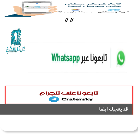
//
//
قد يعجبك ايضا