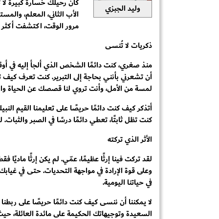
كان رحيلك خسارة كبيرة لا 
وليد الجبزي
الأب الثاني، المعلم، والمست
مرور الوقت، اكتشفت أكثر ف
ذكريات لا تُنسى
منذ صغري، كنت دائمًا الشخص الذي ألجأ إليه في أوق
أن تشعرني بأنني بحاجة إلى التبرير. كنت تعرف كيف
لمسة من الأمل، وأنت تروي لنا قصصك عن الحياة وال
أتذكر كيف كنت دائمًا حريصًا على تعليمنا القيم النبيل
كنت تظل ثابتًا، تعطي دائمًا درسًا في الصبر والثبات
الأثر الذي تركته
لقد تركت فينا إرثًا عظيمًا، عمّي. لم يكن إرثًا ماديًا ف
وعلى قوة الإرادة في مواجهة التحديات. حتى في غيابك، 
في حياتنا اليومية.
لا يمكننا أن ننسى كيف كنت دائمًا حريصًا على ربطنا
السعيدة وتوجيهاتك الحكيمة على مائدة العائلة، حيث