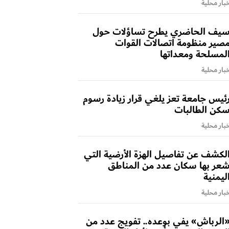
بار محلية
يف الحاضري يطرح تساؤلات حول
صير منظومة اتصالات القوات
لمسلحة ومعداتها
بار محلية
ئيس جامعة تعز يلغي قرار زيادة رسوم
كن الطالبات
بار محلية
لكشف عن تفاصيل الهزة الأرضية التي
عر بها سكان عدد من المناطق
ليمنية
بار محلية
الرباش» يفي بوعده.. تفويج عدد من