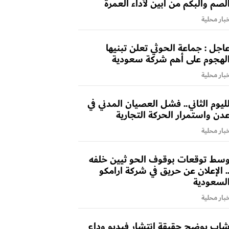
لصم والبكم من أبين لأداء العمرة
بار محلية
اجل : جماعة الحوثي تعلن تبنيها
لهجوم على أهم شركة سعودية
بار محلية
ليوم الثاني.. فشل العصيان المدني في
دن واستمرار الحركة التجارية
بار محلية
سط توقعات بوقوف الحو ثيين خلفه
. الإعلان عن حريق في شركة ارامكو
لسعودية
بار محلية
اب يوضح حقيقة انتشار فيديو وداع