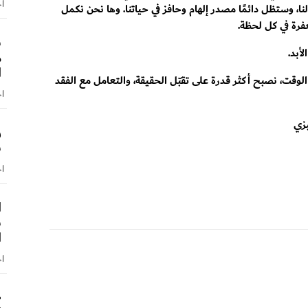
اخ
ا، وستظل دائمًا مصدر إلهام وحافز في حياتنا. وها نحن نكمل
رة في كل لحظة.
س
أبد.
م
ا
 الوقت، نصبح أكثر قدرة على تقبّل الحقيقة، والتعامل مع الفقد
اخ
بزي
ر
س
اخ
ا
ش
ا
اخ
«