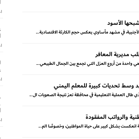
ا
اخ
بشبحها الأسود
ع
الأجنبية، في مشهد مأساوي يعكس حجم الكارثة الاقتصادية...
ا
اخ
لب مديرية المعافر
ل
وهي واحدة من أروع العزل التي تجمع بين الجمال الطبيعي...
ع
اخ
يد وسط تحديات كبيرة للمعلم اليمني
طال العملية التعليمية في محافظة تعز نتيجة الصعوبات ال...
و
.
ا
طنية والرواتب المفقودة
اخ
قة انعكست بشكل كبير على حياة المواطنين، وخصوصًا الم...
ش