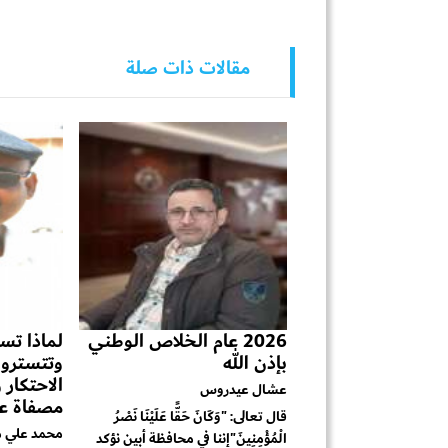
مقالات ذات صلة
2026 عام الخلاص الوطني
لماذا تست
بإذن الله
وتتسترون
الاحتكار
عشال عيدروس
مصفاة عد
قال تعالى: "وَكَانَ حَقًّا عَلَيْنَا نَصْرُ
محمد علي م
الْمُؤْمِنِينَ"إننا في محافظة أبين نؤكد