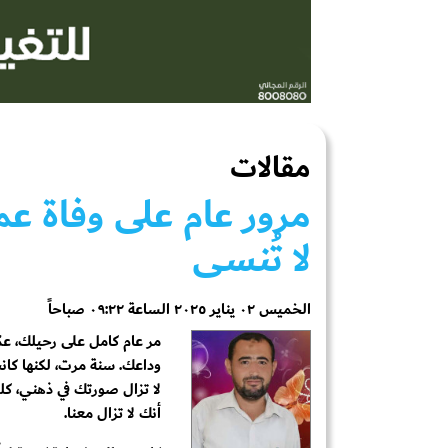
مقالات
مرور عام على وفاة 
لا تُنسى
الخميس ٠٢ يناير ٢٠٢٥ الساعة ٠٩:٢٢ صباحاً
مر عام كامل على رحيلك، عم
وداعك. سنة مرت، لكنها كانت 
لا تزال صورتك في ذهني، كل
أنك لا تزال معنا.