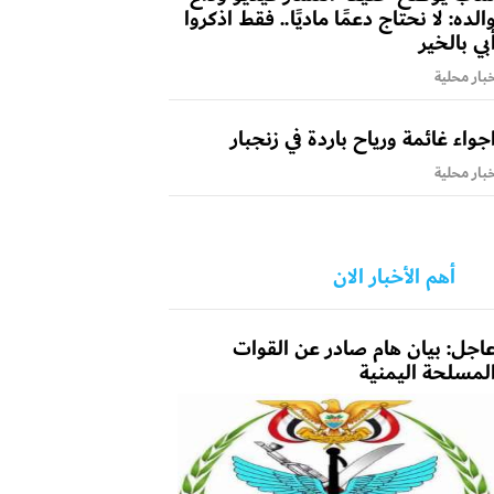
الده: لا نحتاج دعمًا ماديًا.. فقط اذكروا
بي بالخير
بار محلية
جواء غائمة ورياح باردة في زنجبار
بار محلية
أهم الأخبار الان
اجل: بيان هام صادر عن القوات
لمسلحة اليمنية