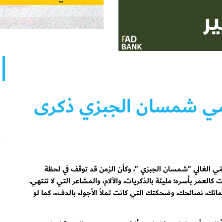
عمي شمسان الجبزي ذكرى
ّي الغالي "شمسان الجبزي "، وكأن الزمن قد توقف في لحظة
كالعمر بأسره؛ مليئة بالذكريات، والآلام، والمشاعر التي لا تنتهي.
ماتك، نصائحك، وضحكتك التي كانت تملأ الأجواء بالدفء، كما لو