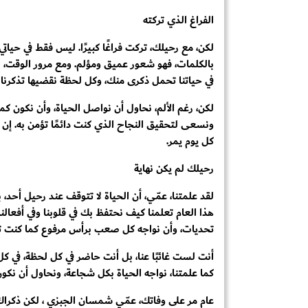
الفراغ الذي تركته
لكن، مع رحيلك، تركت فراغًا كبيرًا. ليس فقط في حيا
بالكلمات، فهو شعور عميق ومؤلم. ومع مرور الوقت، نتع
في حياتنا تحمل ذكرى منك، وكل لحظة نقضيها تذكرنا 
لكن، رغم الألم، نحاول أن نواصل الحياة، وأن نكون ك
ونسعى لتحقيق النجاح الذي كنت دائمًا تؤمن به. إن 
كل يوم يمر.
رحيلك لم يكن نهاية
لقد علمتنا، عمّي، أن الحياة لا تتوقف عند رحيل أحد
هذا العام تعلمنا كيف نحتفظ بك في قلوبنا وفي أفعالنا
تحديات، وأن نواجه كل صعب برأس مرفوع كما كنت تفع
أنت لست غائبًا عنا، بل أنت حاضر في كل لحظة، في 
كما علمتنا، نواجه الحياة بكل شجاعة، ونحاول أن نكو
عام مر على وفاتك، عمّي شمسان الجبزي ، لكن ذكراك با