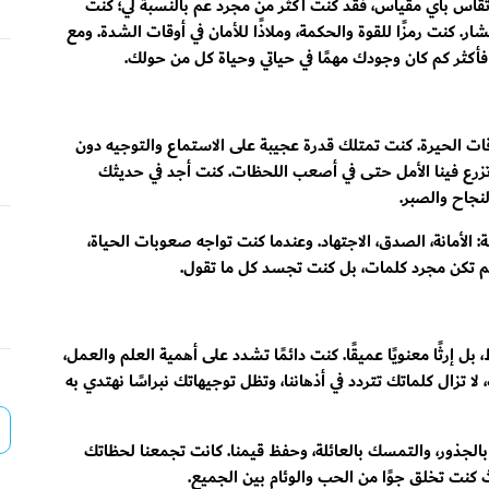
تُقاس بأي مقياس، فقد كنت أكثر من مجرد عم بالنسبة لي؛ كنت
شار. كنت رمزًا للقوة والحكمة، وملاذًا للأمان في أوقات الشدة. ومع
أكثر كم كان وجودك مهمًا في حياتي وحياة كل من حولك.
ات الحيرة. كنت تمتلك قدرة عجيبة على الاستماع والتوجيه دون
 تزرع فينا الأمل حتى في أصعب اللحظات. كنت أجد في حديثك
نجاح والصبر.
ة: الأمانة، الصدق، الاجتهاد. وعندما كنت تواجه صعوبات الحياة،
. لم تكن مجرد كلمات، بل كنت تجسد كل ما تقول.
قط، بل إرثًا معنويًا عميقًا. كنت دائمًا تشدد على أهمية العلم والعمل،
لا تزال كلماتك تتردد في أذهاننا، وتظل توجيهاتك نبراسًا نهتدي به
 بالجذور، والتمسك بالعائلة، وحفظ قيمنا. كانت تجمعنا لحظاتك
 كنت تخلق جوًا من الحب والوئام بين الجميع.