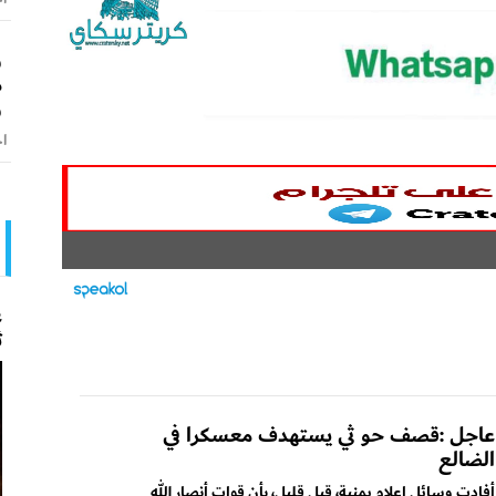
و
م
و
اخ
ع
ث
عاجل :قصف حو ثي يستهدف معسكرا في
الضالع
أفادت وسائل إعلام يمنية، قبل قليل، بأن قوات أنصار الله