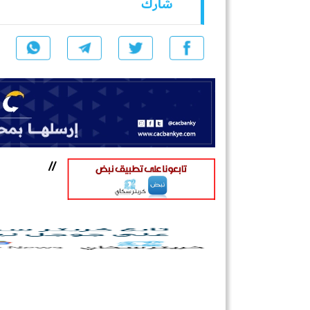
شارك
//