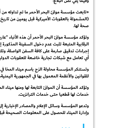
وفيما يلي نص البلاغ:
(المشمولة بالعقوبات الأميركية قبل يومين من تاريخ هذا
صحة لها.
وتؤكد مؤسسة موانئ البحر الأحمر أن هذه الأنباء "عار
الرقابية المتبعة تثبت عدم دخول السفينة المذكورة إلى
إجراءات تدقيق صارمة على كافة السفن الواصلة، وتلتزما
أي تعامل مع شبكات تجارية خاضعة للعقوبات الدولي
وتستنكر المؤسسة محاولة الزج باسم ميناء المخا في م
للقوانين والأنظمة المعمول بها في الجمهورية اليمنية
وتؤكد المؤسسة أن الموانئ التابعة لها ومنها ميناء
خدمات لها قطعيا حتى خدمات الترانزيت.
وتدعو المؤسسة وسائل الإعلام والمصادر الإخبارية إلى
وإدارة الميناء للحصول على المعلومات الصحيحة قبل 