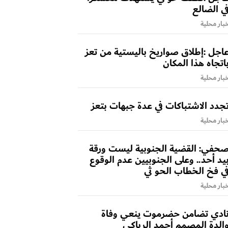
ي الضالع
بار محلية
اجل :إطلاق صواريخ باليستية من تعز
اتجاه هذا المكان
بار محلية
جدد الاشتباكات في عدة جبهات بتعز
بار محلية
حفي: القضية الجنوبية ليست ورقة
يد أحد.. وعلى الجنوبيين عدم الوقوع
ي فخ الخطاب الحو ثي
بار محلية
ادي تضامن حضرموت ينعي وفاة
الدة المصمم أحمد الرباكي