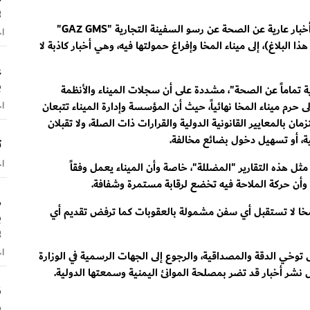
ف
«تابعت مؤسسة موانئ البحر الأحمر ما تم تداوله من أخبار عارية عن الصحة عن رسو السفينة التجارية "GAZ GMS"
اخ
 البلاغ)، إلى ميناء المخا وإفراغ حمولتها فيه، وهي أخبار كاذبة لا
ع
ب
ية تماماً عن الصحة"، مشددة على أن سجلات الميناء والأنظمة
 حرم ميناء المخا نهائياً، حيث أن المؤسسة وإدارة الميناء تتبعان
اخ
ن بالمعايير القانونية الدولية والقرارات ذات الصلة، ولا تقبلان
ة، أو تسهيل دخول بضائع مخالفة.
ت
اخ
ثل هذه التقارير "المضللة"، خاصة وأن الميناء يعمل وفقاً
، وأن حركة الملاحة فيه تخضع لرقابة مستمرة وشفافة.
ص
 المخا لا تستقبل أي سفن مشمولة بالعقوبات كما ترفض تقديم أي
ب
ف
اخ
 توخي الدقة والمصداقية، والرجوع إلى الجهات الرسمية في الوزارة
نشر أخبار قد تضر بمصلحة الموانئ اليمنية وسمعتها الدولية.
ن
و