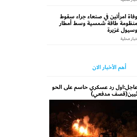
فاة امرأتين في صنعاء جراء سقوط
نظومة طاقة شمسية وسط أمطار
سيول غزيرة
بار محلية
أهم الأخبار الان
اجل:اول رد عسكري حاسم على الحو
يين(قصف مدفعي)