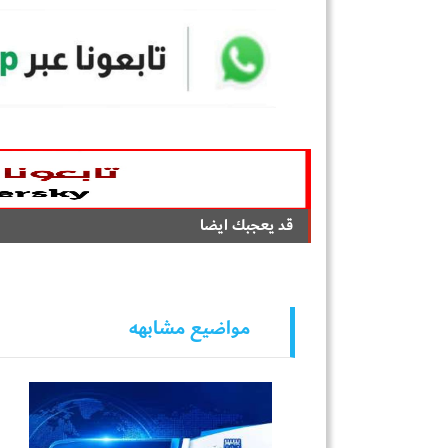
قد يعجبك ايضا
مواضيع مشابهه