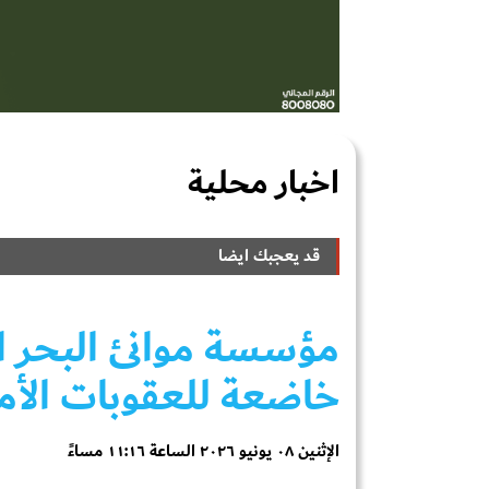
اخبار محلية
قد يعجبك ايضا
مؤسسة موانئ البحر ا
خاضعة للعقوبات الأمر
الإثنين ٠٨ يونيو ٢٠٢٦ الساعة ١١:١٦ مساءً