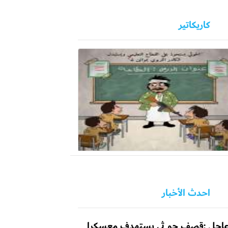
كاريكاتير
احدث الأخبار
اجل :قصف حو ثي يستهدف معسكرا