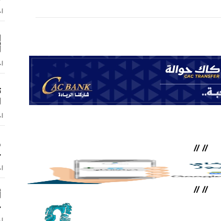
اخ
إ
أ
اخ
ت
ا
اخ
و
//
//
ح
اخ
//
//
أ
ج
اخ