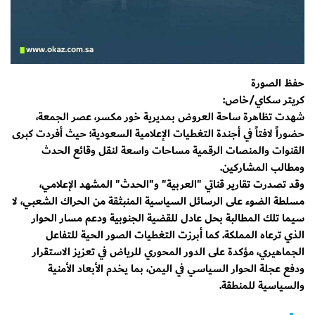
حفظ الصورة
كريتر سكاي/خاص:
شهدت تظاهرة ساحة العروض بمديرية خور مكسر، عصر الجمعة،
حضوراً لافتاً في أجندة التغطيات الإعلامية السعودية؛ حيث أفردت كبرى
القنوات والمنصات الرقمية مساحات واسعة لنقل وقائع الحدث
ومطالب المشاركين.
​وقد تصدرت تقارير قناتي "العربية" و"الحدث" المشهد الإعلامي،
مسلطة الضوء على الرسائل السياسية المنبثقة من الحراك الشعبي، لا
سيما تلك المطالبة بحل عادل للقضية الجنوبية ودعم مسار الحوار
الذي ترعاه المملكة. كما أبرزت التغطيات الصور الحية للتفاعل
الجماهيري، مؤكدة على الدور المحوري للرياض في تعزيز الاستقرار
ودفع عجلة الحوار السياسي في اليمن، بما يخدم الأبعاد الأمنية
والسياسية للمنطقة.