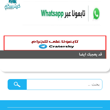
قد يعجبك ايضا