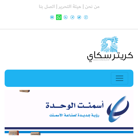
من نحن |
هيئة التحرير |
اتصل بنا