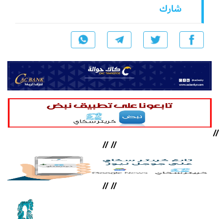
شارك
//
//
//
//
//