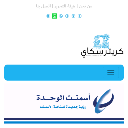
من نحن |
هيئة التحرير |
اتصل بنا