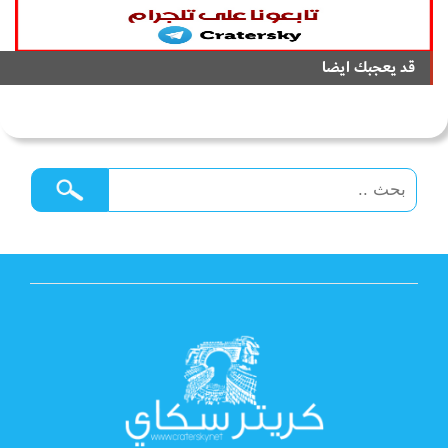
قد يعجبك ايضا