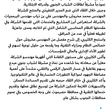
نموذجاً مشرفاً لطاقات الشباب الجنوبي وقدراته الابتكارية.
وجرى خلال اللقاء الذي ضم المدير التنفيذي والمنتج للشركة
المهندس محمد مخروش، والمهندس علي بن ذياب مهندس البرمجيات
بالشركة، استعراض أبرز المشاريع والخدمات التي تقدمها الشركة، وفي
مقدمتها النظام المحاسبي الشامل الذي تم انتاجه، ومدى جاهزية
تطبيقه فعلياً في عدد من المرافق.
واستمع الكثيري، إلى شرح مفصل من المهندس مخروش حول
خصائص النظام ومزاياه التقنية، وما يقدمه من حلول نوعية تسهم في
تطوير الأداء الإداري والمالي للمؤسسات.
وأثنى الكثيري، على مستوى الكفاءة التي أظهرها مهندسو الشركة،
معبّراً عن سعادته بما شاهده من نماذج مشرفة لشباب جنوبي مبدع
يسهم بفاعلية في مسار التحول الرقمي والتقني، مشدداً على أهمية
مضاعفة الجهود لمواكبة التطورات المتسارعة في عالم التكنولوجيا.
وأكد الكثيري في ختام اللقاء حرصه على تقديم المساندة الممكن
والتسهيلات اللازمة لتمكين الشركة من توسيع نطاق عملها، وتقديم
خدماتها التقنية في محافظة حضرموت على وجه الخصوص، وفي عموم
محافظات الجنوب بشكل عام.