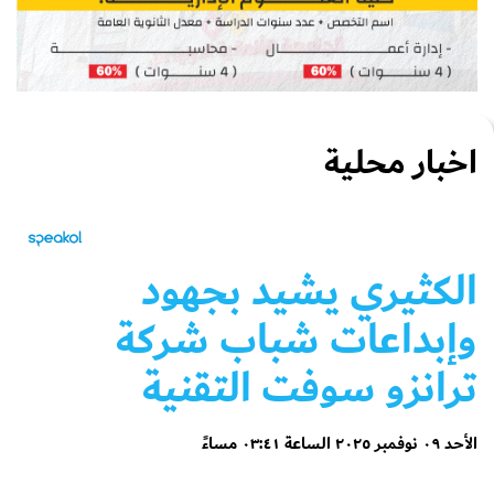
اخبار محلية
الكثيري يشيد بجهود
وإبداعات شباب شركة
ترانزو سوفت التقنية
الأحد ٠٩ نوفمبر ٢٠٢٥ الساعة ٠٣:٤١ مساءً