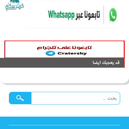
قد يعجبك ايضا