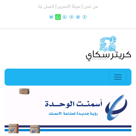
من نحن |
هيئة التحرير |
اتصل بنا