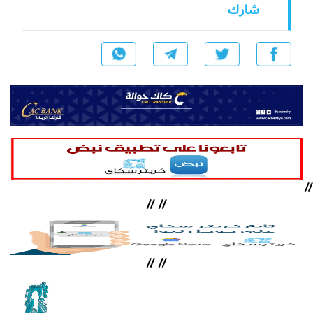
شارك
//
//
//
//
//