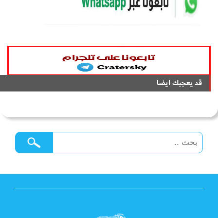
قد يعجبك ايضا