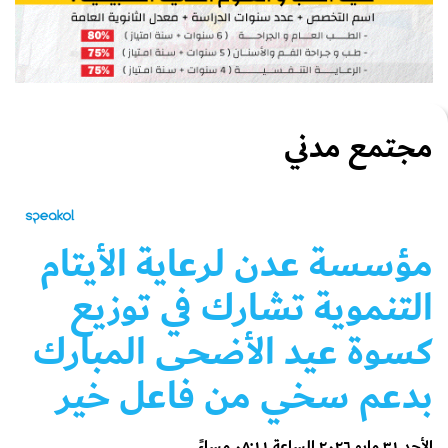
مجتمع مدني
مؤسسة عدن لرعاية الأيتام
التنموية تشارك في توزيع
كسوة عيد الأضحى المبارك
بدعم سخي من فاعل خير
الأحد ٣١ مايو ٢٠٢٦ الساعة ٠٨:١١ مساءً