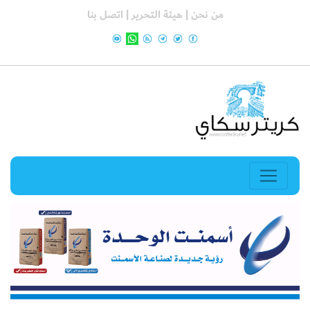
من نحن |
هيئة التحرير |
اتصل بنا