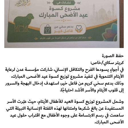
حفظ الصورة
كريتر سكاي/خاص:
في أجواءٍ يسودها الفرح والتكافل الإنساني، شاركت مؤسسة عدن لرعاية
الأيتام التنموية في تنفيذ مشروع توزيع كسوة عيد الأضحى المبارك،
وذلك بدعم سخي كريم من فاعل خير، استهدف إدخال البهجة والسرور
إلى قلوب الأيتام والأسر الأشد احتياجًا.
وشمل المشروع توزيع كسوة العيد للأطفال الأيتام، حيث عبّرت الأسر
المستفيدة عن بالغ شكرها وامتنانها لهذه اللفتة الإنسانية النبيلة التي
ساهمت في رسم الابتسامة على وجوه الأطفال مع اقتراب حلول عيد
الأضحى المبارك.