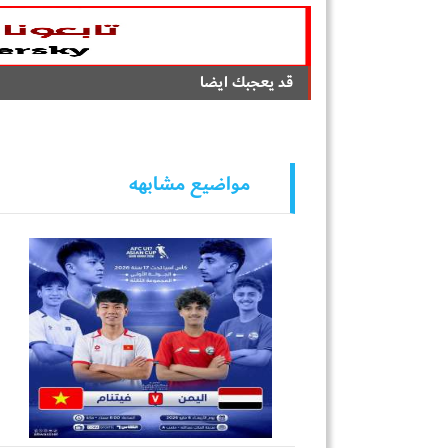
قد يعجبك ايضا
مواضيع مشابهه