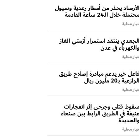
لأرصاد يحذر من أمطار رعدية وسيول
حتملة خلال الـ24 ساعة القادمة
بار محلية
لجعدي ينتقد استمرار أزمتي الغاز
الكهرباء في عدن
بار محلية
اعل خير يدعم مبادرة إصلاح طريق
لوازعية بـ20 مليون ريال
بار محلية
قوط قتلى وجرحى إثر انفجارات
نيفة في الطريق الرابط بين صنعاء
الحديدة
بار محلية