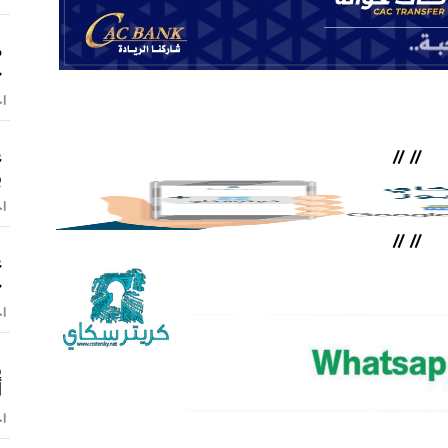
م
ج
اخ
ع
//
//
ب
اخ
//
//
ع
خ
اخ
و
أ
اخ