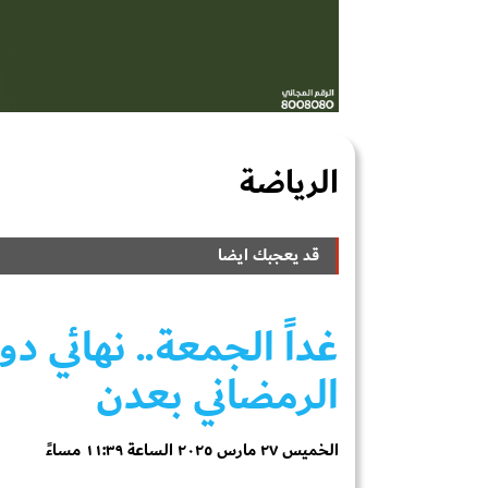
الرياضة
قد يعجبك ايضا
غداً الجمعة.. نهائي 
الرمضاني بعدن
الخميس ٢٧ مارس ٢٠٢٥ الساعة ١١:٣٩ مساءً