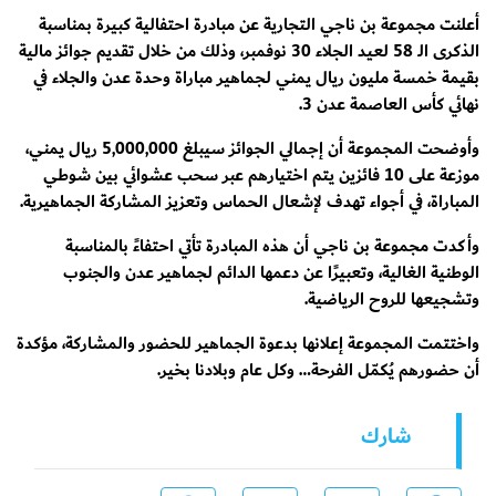
أعلنت مجموعة بن ناجي التجارية عن مبادرة احتفالية كبيرة بمناسبة
الذكرى الـ 58 لعيد الجلاء 30 نوفمبر، وذلك من خلال تقديم جوائز مالية
بقيمة خمسة مليون ريال يمني لجماهير مباراة وحدة عدن والجلاء في
نهائي كأس العاصمة عدن 3.
وأوضحت المجموعة أن إجمالي الجوائز سيبلغ 5,000,000 ريال يمني،
موزعة على 10 فائزين يتم اختيارهم عبر سحب عشوائي بين شوطي
المباراة، في أجواء تهدف لإشعال الحماس وتعزيز المشاركة الجماهيرية.
وأكدت مجموعة بن ناجي أن هذه المبادرة تأتي احتفاءً بالمناسبة
الوطنية الغالية، وتعبيرًا عن دعمها الدائم لجماهير عدن والجنوب
وتشجيعها للروح الرياضية.
واختتمت المجموعة إعلانها بدعوة الجماهير للحضور والمشاركة، مؤكدة
أن حضورهم يُكمّل الفرحة… وكل عام وبلادنا بخير.
شارك