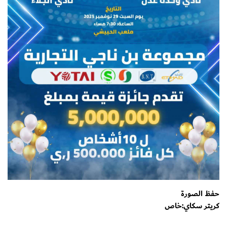
حفظ الصورة
كريتر سكاي:خاص