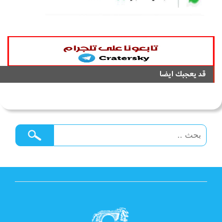
قد يعجبك ايضا