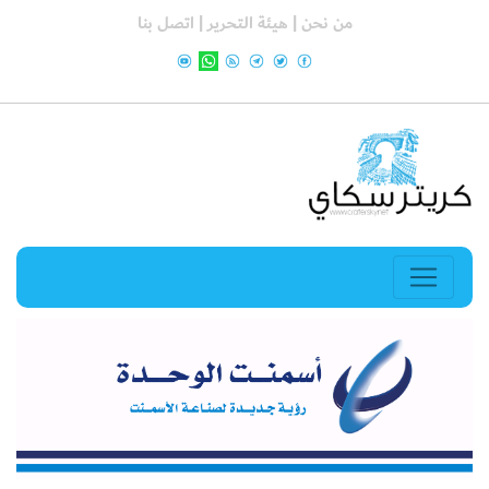
من نحن |
هيئة التحرير |
اتصل بنا