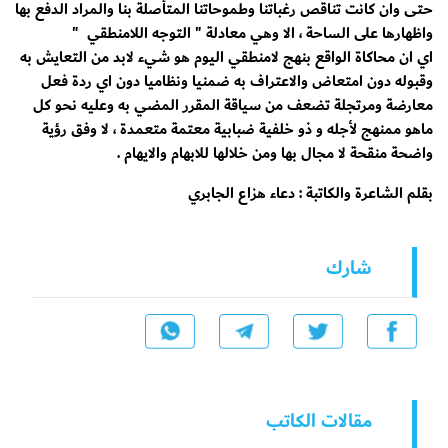
حتى وان كانت تناقص رغباتنا وطموحاتنا المتأصلة بنا والمراد الدفع بها
واظهارها على الساحة ، الا وهي معادلة " التوجه اللامنطقي "
اي ان محاكاة الواقع بنهج لامنطقي اليوم هو شيء لابد من التعايش به
وقبوله دون امتعاض والاعتراف به ضمنيا ونظاميا دون اي ردة فعل
معارضة ومرتجلة تضعف من سياقة المقرر المضي به وعليه نحو كل
ماهو ممنهج لأجله و ذو خلفية ضبابية معتمة متعمدة ، لا وفق رؤية
واضحة منقحة لا مجال بها ومن خلالها للابهام والايهام .
بقلم الشاعرة والكاتبة : دعاء هزاع الجابري
شارك
مقالات الكاتب