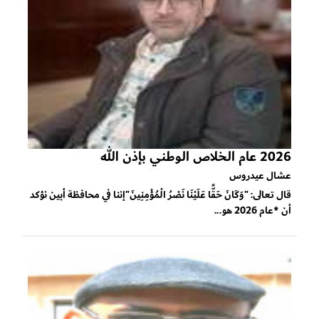
2026 عام الخلاص الوطني بإذن الله
عشال عيدروس
قال تعالى: "وَكَانَ حَقًّا عَلَيْنَا نَصْرُ الْمُؤْمِنِينَ"إننا في محافظة أبين نؤكد
أن *عام 2026 هو...