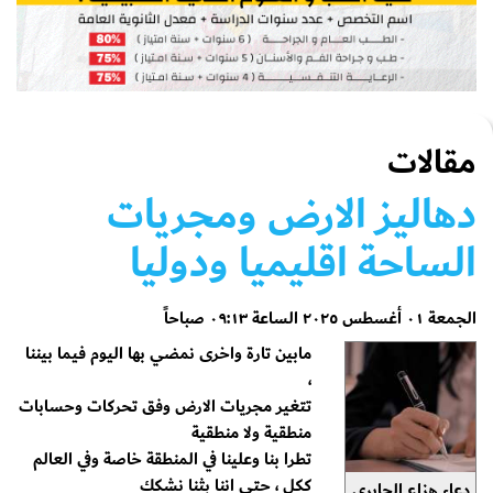
مقالات
دهاليز الارض ومجريات
الساحة اقليميا ودوليا
الجمعة ٠١ أغسطس ٢٠٢٥ الساعة ٠٩:١٣ صباحاً
مابين تارة واخرى نمضي بها اليوم فيما بيننا
،
تتغير مجريات الارض وفق تحركات وحسابات
منطقية ولا منطقية
تطرا بنا وعلينا في المنطقة خاصة وفي العالم
ككل ، حتى اننا بثنا نشكك
دعاء هزاع الجابري