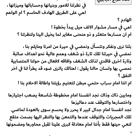
في نظرتنا للامور وبنيانها وحساباتها وميزانها ،
اهي على الطريق الهادف الحاسم ؟ ام الواهم
الهادم ؟
اهي في مسار مشوار الالف ميل يبدأ بخطوة !
ام ان مسارها متعثر و ذو منحنى مغاير لما يخيل الينا ولنظرتنا ؟
بثنا نرى ونفكر ونتسأل ونمضي في حيرة من امرنا ومايلم بنا ،
نمضي في حيرتنا تلك تارة ذو شغف وهمم عالية نحو اهداف صائبة
وتارة اخرى فاقدي لذلك الشغف وافاقه لافعال من حولنا المتصابية
نمصي بها ولسان حالنا يقول : اهنالك ياترى ضوء قد يطرأ لنا في اخر
النفق ؟
ام اننا امام سراب حتمي مبطن لتعتيم رؤيتنا واطالة الاحلام بنا !
ومابين ذاك وذاك نجد انفسنا امام مخطوطة شاسعة يصعب اجتيازها
واختصارها والتوقف عند دهاليزها
نجد انفسنا امام جدال كبير لا يحرر ولا يحسم سوى بالعودة لماضي
تلك المجريات والتوقف عندها والتمعن بها والنظر اليها بصمت متقع
لنعي حينها فقط بأننا امام معادلة كبرى علينا تقبل محاورها ومضمونها
،