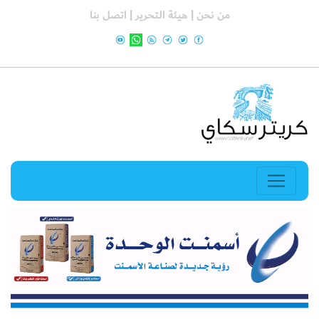
من نحن |
هيئة التحرير |
اتصل بنا