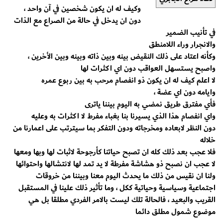
وكيف له ان يكون شخصين في آن واحد ،
دون ان يدخل في حالة من الصراع مع الذات
في تأنيب الضمير
والانجرار وراء اللامنطق
وكأنه اعتاد على ذلك النقيض بينه وبين ذاته وبينه وبين الأخرين ،
واصبح يستسهل العواقب دون اي اكثرات لها
لا اعلم كيف له ان يكون ذو انفصام مرحب به بين ربوع عمره
وايامه دون اي عضة ،
فأي مفترق طريق نمضي به اليوم بيننا ياترى
واي انفصام هذا الذي يسيرنا بنا بغباء مفرط لا اكثرات به وعليه
دون النظر لابعاده ومخرجاته ودون التفكر بما سيترتب على اعمارنا من
خلاله
فلا عجب بعد ذلك كله ان تصبح حياتنا كأرجوحة لاثبات لها وبها ومعها
لا عجب ان نصبح ذو هشاشة مفرطة لا يد تمد لها لانتشالها واحتوائها
ولنا ان نقيس من ذلك ما يحدث اليوم معنا وبيننا من خروقات
اجتماعية وسياسية وحياتية ككل ، وما تأثير ذلك علينا في المستقبل
القريب والبعيد ، فالحالة تلك ليست بالامر الفردي مطلقا بل هي
موضوع شمول مطلق دائما