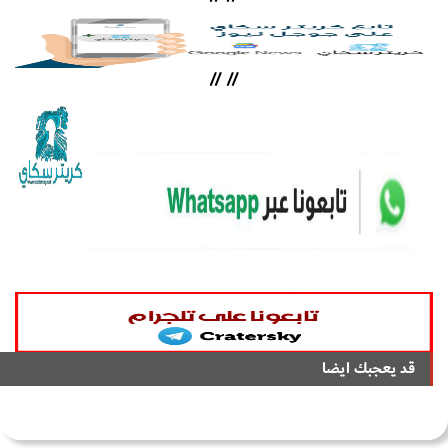
//
//
قد يعجبك ايضا