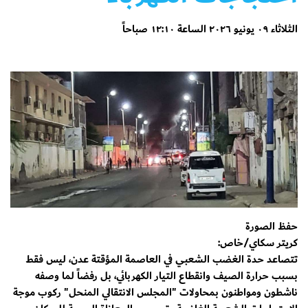
الثلاثاء ٠٩ يونيو ٢٠٢٦ الساعة ١٢:١٠ صباحاً
حفظ الصورة
كريتر سكاي/خاص:
​تتصاعد حدة الغضب الشعبي في العاصمة المؤقتة عدن، ليس فقط
بسبب حرارة الصيف وانقطاع التيار الكهربائي، بل رفضاً لما وصفه
ناشطون ومواطنون بمحاولات "المجلس الانتقالي المنحل" ركوب موجة