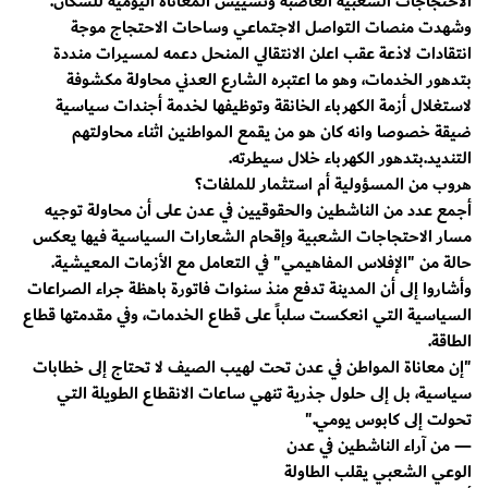
الاحتجاجات الشعبية الغاضبة وتسييس المعاناة اليومية للسكان.
​وشهدت منصات التواصل الاجتماعي وساحات الاحتجاج موجة
انتقادات لاذعة عقب اعلن الانتقالي المنحل دعمه لمسيرات منددة
بتدهور الخدمات، وهو ما اعتبره الشارع العدني محاولة مكشوفة
لاستغلال أزمة الكهرباء الخانقة وتوظيفها لخدمة أجندات سياسية
ضيقة خصوصا وانه كان هو من يقمع المواطنين اثناء محاولتهم
التنديد.بتدهور الكهرباء خلال سيطرته.
​هروب من المسؤولية أم استثمار للملفات؟
​أجمع عدد من الناشطين والحقوقيين في عدن على أن محاولة توجيه
مسار الاحتجاجات الشعبية وإقحام الشعارات السياسية فيها يعكس
حالة من "الإفلاس المفاهيمي" في التعامل مع الأزمات المعيشية.
وأشاروا إلى أن المدينة تدفع منذ سنوات فاتورة باهظة جراء الصراعات
السياسية التي انعكست سلباً على قطاع الخدمات، وفي مقدمتها قطاع
الطاقة.
​"إن معاناة المواطن في عدن تحت لهيب الصيف لا تحتاج إلى خطابات
سياسية، بل إلى حلول جذرية تنهي ساعات الانقطاع الطويلة التي
تحولت إلى كابوس يومي."
— من آراء الناشطين في عدن
​الوعي الشعبي يقلب الطاولة