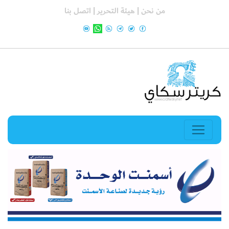
من نحن |
هيئة التحرير |
اتصل بنا