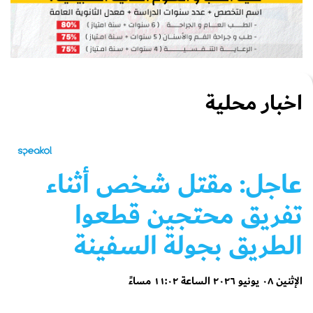
اخبار محلية
عاجل: مقتل شخص أثناء
تفريق محتجين قطعوا
الطريق بجولة السفينة
الإثنين ٠٨ يونيو ٢٠٢٦ الساعة ١١:٠٢ مساءً