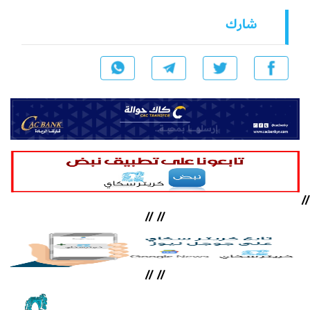
شارك
//
//
//
//
//