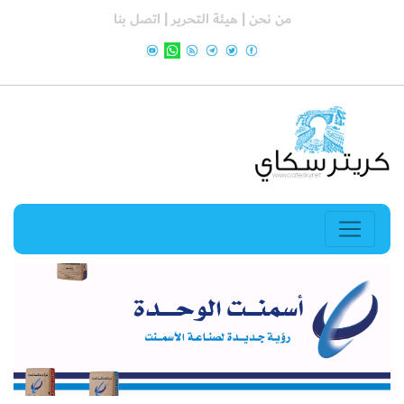
من نحن |
هيئة التحرير |
اتصل بنا