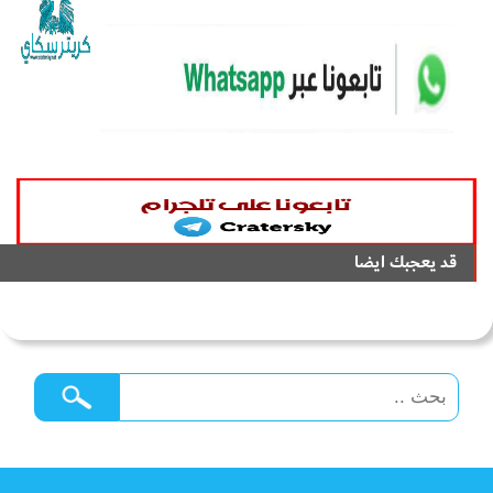
قد يعجبك ايضا