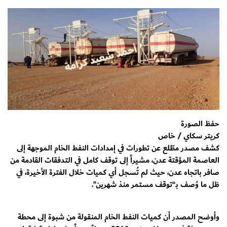
حفظ الصورة
كريتر سكاي / خاص
كشف مصدر مطّلع عن تطورات في إمدادات النفط الخام الموجهة إلى
العاصمة المؤقتة عدن، مشيراً إلى توقف كامل في التدفقات القادمة من
صافر باتجاه عدن، حيث لم تُسجل أي كميات خلال الفترة الأخيرة، في
ظل ما وُصف بـ“توقف مستمر منذ شهرين”.
وأوضح المصدر أن كميات النفط الخام المنقولة من شبوة إلى محطة