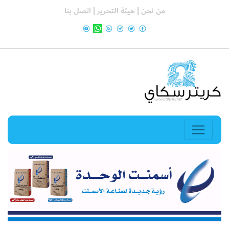
من نحن |
هيئة التحرير |
اتصل بنا