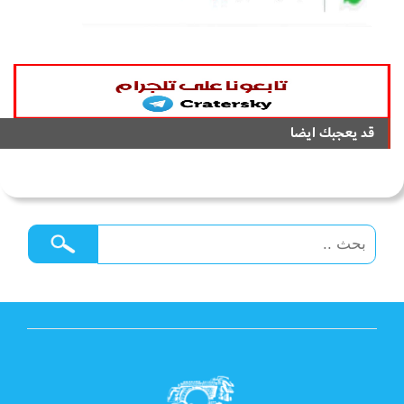
قد يعجبك ايضا