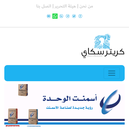
من نحن |
هيئة التحرير |
اتصل بنا