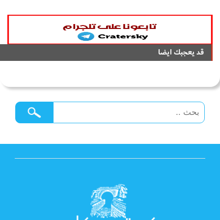
قد يعجبك ايضا