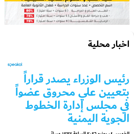
اخبار محلية
رئيس الوزراء يصدر قراراً
بتعيين علي محروق عضواً
في مجلس إدارة الخطوط
الجوية اليمنية
الخميس ٠٤ يونيو ٢٠٢٦ الساعة ١٢:٣٤ مساءً