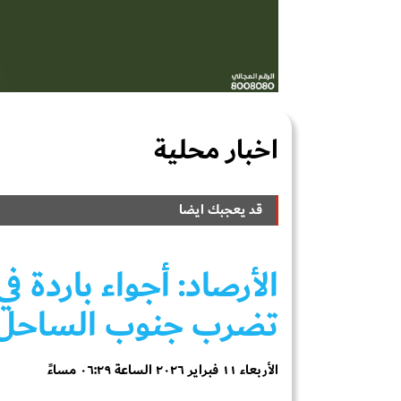
اخبار محلية
قد يعجبك ايضا
الأرصاد: أجواء باردة 
تضرب جنوب الساحل ا
الأربعاء ١١ فبراير ٢٠٢٦ الساعة ٠٦:٢٩ مساءً