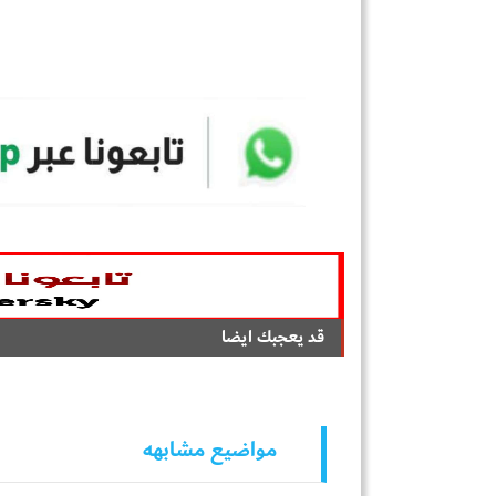
قد يعجبك ايضا
مواضيع مشابهه