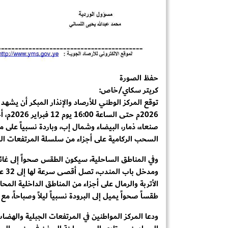
حفظ الصورة
كريتر سكاي/خاص:
2026م 
صنعاء، ذمار، البيضاء وشمال إب، وباردة نسبياً على 
السحب الركامية على أجزاء من سلسلة المرتفعات الجب
وفي المناطق الساحلية، سيكون الطقس صحواً إلى غائم
ومدخ
الأتربة والرمال على أجزاء من المناطق الداخلية الم
طقساً صحواً يميل إلى البرودة نسبياً ليلاً وصباحاً، مع ر
ودعا المركز المواطنين في المرتفعات الجبلية والهضاب ا