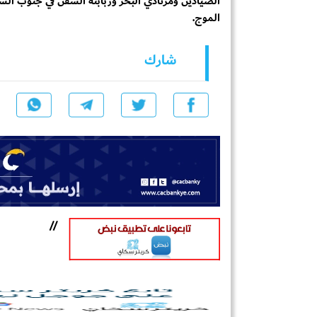
الصيادين ومرتادي البحر وربابنة السفن في جنوب ال
الموج.
شارك
//