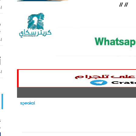
//
//
اخ
ف
س
اخ
م
أ
اخ
ع
و