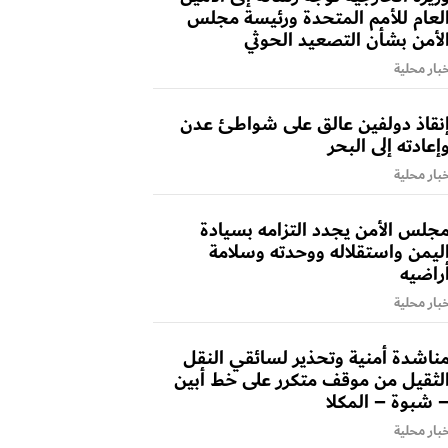
لعام للأمم المتحدة ورئيسة مجلس
لأمن بشأن التصعيد الحوثي
بار محلية
نقاذ دولفين عالق على شواطئ عدن
إعادته إلى البحر
بار محلية
جلس الأمن يجدد التزامه بسيادة
ليمن واستقلاله ووحدته وسلامة
راضيه
بار محلية
ناشدة أمنية وتحذير لسائقي النقل
لثقيل من موقف متكرر على خط أبين
 شبوة – المكلا
بار محلية