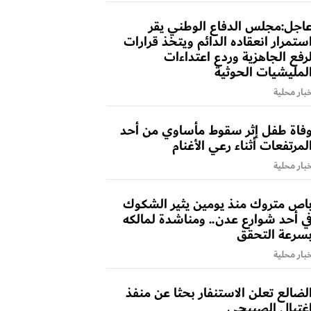
اجل:مجلس الدفاع الوطني يقر
ستمرار انعقاده الدائم ويتخذ قرارات
رفع الجاهزية وردع اعتداءات
لمليشيات الحوثية
بار محلية
فاة طفل إثر سقوط مأساوي من أحد
لمرتفعات أثناء رعي الأغنام
بار محلية
اص متروك منذ يومين يثير الشكوك
ي أحد شوارع عدن.. ومناشدة لمالكه
سرعة التحقق
بار محلية
لضالع تعلن الاستنفار بحثا عن منفذ
غتيال الصبيحي