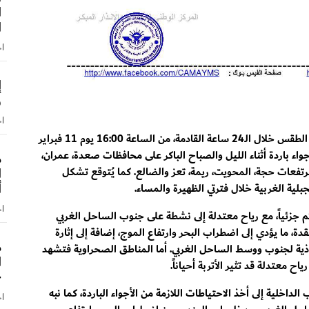
ا
ا
اخ
إ
و
اخ
توقع المركز الوطني للأرصاد والإنذار المبكر أن يشهد الطقس خلال الـ24 ساعة القادمة، من الساعة 16:00 يوم 11 فبراير
حتى الساعة 16:00 يوم 12 فبراير 2026م، أجواء باردة أثناء الليل والصباح الباكر على محافظات صعدة، عمران،
م
ا
مرتفعات حجة، المحويت، ريمة، تعز والضالع. كما يُتوقع تشكل
أ
لية الغربية خلال فترتي الظهيرة والمساء.
اخ
 جزئياً، مع رياح معتدلة إلى نشطة على جنوب الساحل الغربي
ل باب المندب، تصل أقصى سرعة لها إلى 32 عقدة، ما يؤدي إلى اضطراب البحر وارتفاع الموج، إضافة إلى إثارة
م
حاذية لجنوب ووسط الساحل الغربي. أما المناطق الصحراوية فتشهد
ا
ياح معتدلة قد تثير الأتربة أحياناً.
–
لداخلية إلى أخذ الاحتياطات اللازمة من الأجواء الباردة، كما نبه
اخ