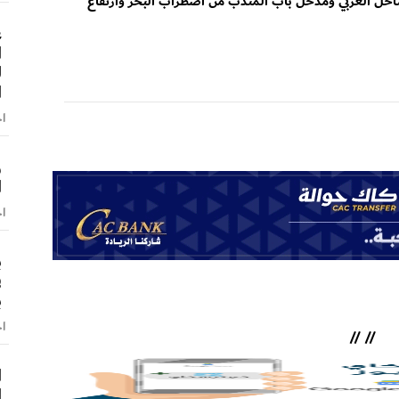
ساحل الغربي ومدخل باب المندب من اضطراب البحر وارتفاع
ع
ا
ل
ا
اخ
و
ا
اخ
ب
ف
ب
اخ
//
//
ا
ا