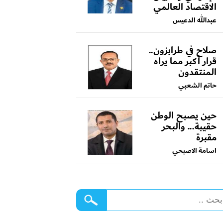
الاقتصاد العالمي
عبدالله الدعيس
صلاح في طرابزون..
قرار أكبر مما يراه
المنتقدون
حاتم الشعبي
حين يصبح الوطن
حقيبة... والبحر
مقبرة
اسامة الاصبحي