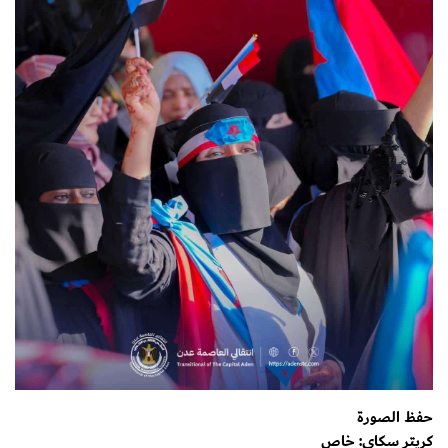
حفظ الصورة
كريتر سكاي: خاص