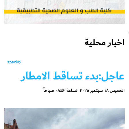
اخبار محلية
عاجل:بدء تساقط الامطار
الخميس ١٨ سبتمبر ٢٠٢٥ الساعة ٠٨:٤٢ صباحاً