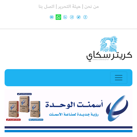
من نحن |
هيئة التحرير |
اتصل بنا