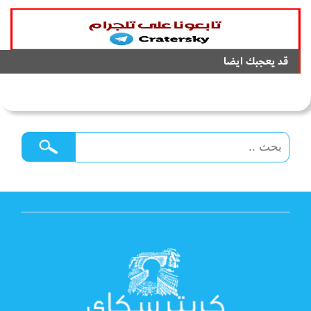
قد يعجبك ايضا